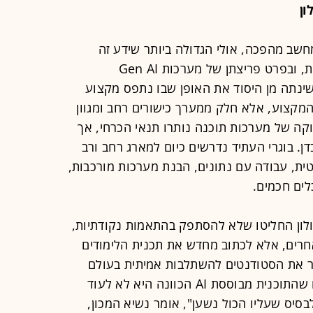
שב מהפכה, אולי הגדולה ביותר שידע זה
עשרות שנים. כניסת הבינה המלאכותית, ובפרט פריצתן של מערכות Gen AI
ינתה מן היסוד את האופן שבו נתפס מקצוע
מקצוע, אלא חלק ממערך כישורים רחב ומגוון
קה של מערכות תוכנה נותרו תנאי הכרחי, אך
ן. בוגרי העתיד נדרשים כיום למארג רחב ורב
ית, עבודה עם נתונים, הבנת מערכות מורכבות,
לים חכמים.
מכון טכנולוגי חולון החליטו שלא להסתפק בהתאמות נקודתיות,
רים, אלא לכתוב מחדש את תכנית הלימודים
 את הסטודנטים להשתלבות אמיתית בעולם
הבינה המלאכותית. "כשאנחנו אומרים שהתוכנית מבוססת AI הכוונה היא לא לעוד
סיס שעליו הכול נשען", אומר נשיא המכון,