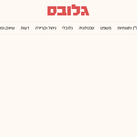
''ן ותשתיות
משפט
טכנולוגיה
גלובלי
ניהול וקריירה
דעות
שיווק ופ