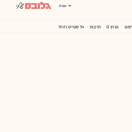
אורח
רסום
מגזין G
תרבות
וול סטריט ג'ורנל