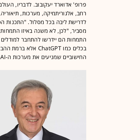
פרופ' אדוארד יעקובוב. לדבריו, העול
לדרישת ליבה בכל מסלול. "התכנות הפך
מסביר, "לכן, לא משנה באיזו התמחות י
התמחות הם יידרשו להתחבר למודלים 
בכלים כמו ChatGPT אל
החישוביים שמניעים את מערכות ה-AI".