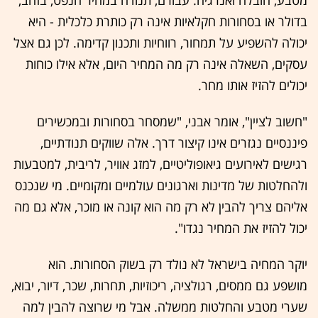
מטבע, הובלה ואנרגיה. עבורם, תנודה במחיר הנפט, בזהב,
בדולר או בסחורות חקלאיות אינה רק כותרת כלכלית - היא
יכולה להשפיע על תמחור, רווחיות ותכנון קדימה. לכן גם אצל
עסקים, השאלה אינה רק מה המחיר היום, אלא אילו כוחות
יכולים להזיז אותו מחר.
"חשוב לציין", אומר אבני, "שמסחר בסחורות ובמכשירים
פיננסיים נגזרים אינו קיצור דרך. אלה שווקים תנודתיים,
רגישים לאירועים גיאופוליטיים, למזג אוויר, לריבית, למטבעות
ולהחלטות של מדינות וארגונים עולמיים ומקומיים. מי שנכנס
אליהם צריך להבין לא רק מה הוא קונה או מוכר, אלא גם מה
יכול להזיז את המחיר נגדו".
יוקר המחיה בישראל לא נולד רק בשוק הסחורות. הוא
מושפע גם ממסים, רגולציה, ריכוזיות, תחרות, שכר, דיור, יבוא,
שערי מטבע והחלטות ממשלה. אבל מי שרוצה להבין למה