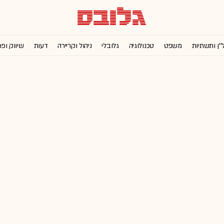
''ן ותשתיות
משפט
טכנולוגיה
גלובלי
ניהול וקריירה
דעות
שיווק ופ