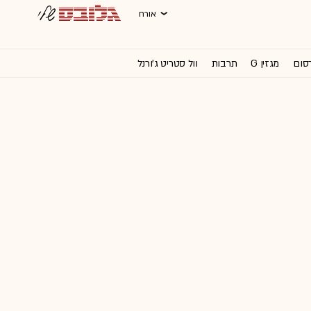
אורח
רסום
מגזין G
תרבות
וול סטריט ג'ורנל