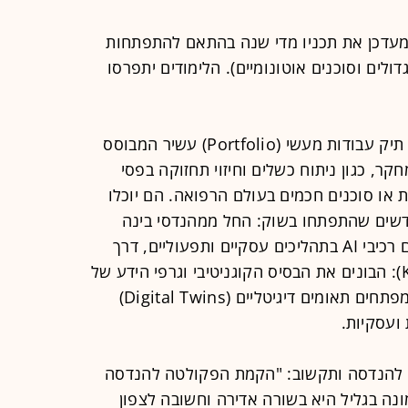
 המעדכן את תכניו מדי שנה בהתאם להתפתחות
ולים וסוכנים אוטונומיים). הלימודים יתפרסו
בוגרי התוכנית יסיימו את הלימודים עם תיק עבודות מעשי (Portfolio) עשיר המבוסס
קר, כגון ניתוח כשלים וחיזוי תחזוקה בפסי
ת או סוכנים חכמים בעולם הרפואה. הם יוכלו
שים שהתפתחו בשוק: החל ממהנדסי בינה
מלאכותית (AI Engineers): המטמיעים רכיבי AI בתהליכים עסקיים ותפעוליים, דרך
מהנדסי ידע (Knowledge Engineers): הבונים את הבסיס הקוגניטיבי וגרפי הידע של
הארגון ועד מומחי מידול וסימולציה: המפתחים תאומים דיגיטליים (Digital Twins)
 ועסקיות.
טה להנדסה ותקשוב: "הקמת הפקולטה להנדסה
נה בגליל היא בשורה אדירה וחשובה לצפון