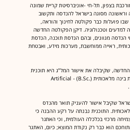
רכבת בצפון, תל-חי -אוניברסיטת קריית שמונה
 וראשונה מסוגה בישראל להנדסה ותקשוב
שבו פועלות כבר פקולטה לחינוך והוראה,
 למדעים וטכנולוגיה. דיקן הפקולטה החדשה
 הנדסה מגוונים, ובהם הנדסת תוכנה, הנדסת
כותית, ראייה ממוחשבת, מערכות מידע, ואבטחת
החדשה, שקיבלה את אישור המל"ג היא תוכנית
לימודים לתואר ראשון בהנדסת מערכות בינה מלאכותית (.B.Sc) - Artificial
שראל שקיבל אישור להעניק תואר מהנדס
ה מלאכותית. התוכנית נבנתה על רקע ההבנה כי
) הפכה למנוע צמיחה מרכזי בכלכלה העולמית, וכי האתגר
וחכם הוא כבר רק נקודת המוצא; כיום, האתגר