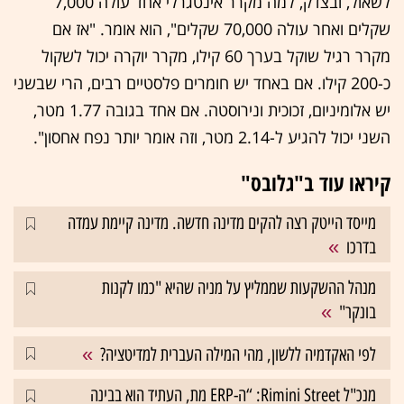
לשאול, ובצדק, למה מקרר אינטגרלי אחד עולה 7,000
שקלים ואחר עולה 70,000 שקלים", הוא אומר. "אז אם
מקרר רגיל שוקל בערך 60 קילו, מקרר יוקרה יכול לשקול
כ-200 קילו. אם באחד יש חומרים פלסטיים רבים, הרי שבשני
יש אלומיניום, זכוכית ונירוסטה. אם אחד בגובה 1.77 מטר,
השני יכול להגיע ל-2.14 מטר, וזה אומר יותר נפח אחסון".
קיראו עוד ב"גלובס"
מייסד הייטק רצה להקים מדינה חדשה. מדינה קיימת עמדה
בדרכו
מנהל ההשקעות שממליץ על מניה שהיא "כמו לקנות
בונקר"
לפי האקדמיה ללשון, מהי המילה העברית למדיטציה?
מנכ"ל Rimini Street: “ה-ERP מת, העתיד הוא בבינה