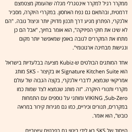
ממקרר רגיל למקרר אינטגרלי מגלה שהעומק מצטמצם
דרמטית, ובהתאם גם נפח האחסון. במקררי היוקרה, מסביר
אלנקרי, הפתרון מגיע דרך תכנון מדויק יותר וניצול גובה. "הם
לא שינו את חוקי הפיזיקה", הוא אומר בחיוך, "אבל הם כן
מתחו את המקררים לגובה באופן שמאפשר יותר מקום
ונגישות מבחינה ארגונומי".
אחד המותגים הבולטים ש-Kubiz מציעה בבלעדיות בישראל
הוא Signature Kitchen Suite או בקיצור - SKS מותג
אמריקאי שנמצא, לדברי אלנקרי, בקצה הגבוה של עולם
מקררי ותנורי היוקרה. "זה מותג שנמצא לצד שמות כמו
VIKING ,Sub-Zero ומותגי על נוספים עם התמחות
במקררים, תנורים וכיריים, כמו גם מגירות קירור במראה
כובש", הוא אומר.
הייחוד של SKS בא לידי ביטוי גם בפרטים עיצוביים