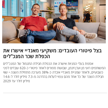
בצל פיטורי העובדים: משקיעי מאנדיי אישרו את
הכפלת שכר המנכ"לים
אספת בעלי המניות אישרה את הכפלת חבילת התגמול של המנכ"לים
המשותפים רועי מן וערן זינמן, שבועות ספורים לאחר פיטורי כ-620 עובדים לפני
כשבועיים, ולאחר שמניית מאנדיי איבדה כ-38% מערכה מתחילת השנה • שווי
חבילת השכר של כל אחד מהם צפוי לעלות בהדרגה מ-7.3 מיליון דולר ל-14.6
מיליון דולר עד 2029