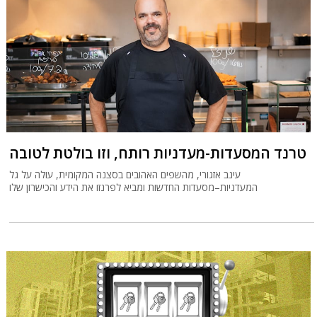
טרנד המסעדות-מעדניות רותח, וזו בולטת לטובה
עינב אזגורי, מהשפים האהובים בסצנה המקומית, עולה על גל
המעדניות–מסעדות החדשות ומביא לפרנזו את הידע והכישרון שלו