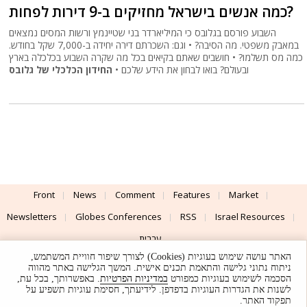
כמה אנשים בישראל מחזיקים ב-9 דירות לפחות?
השבוע פורסם בגלובס כי המיליארדר בני שטיינמץ ורשות המסים נמצאים
במאבק משפטי. מה הסיבה? • וגם: השכרתם דירה יחידה ב-7,000 שקל בחודש.
כמה מס תשלמו? • חושבים שאתם בקיאים בכל מה שקרה השבוע בכלכלה בארץ
ובעולם? בואו לבחון את הידע שלכם •
החידון הכלכלי של גלובס
Front
News
Comment
Features
Market
Newsletters
Globes Conferences
RSS
Israel Resources
עברית
האתר עושה שימוש בעוגיות (Cookies) לצורך שיפור חוויית המשתמש,
Advertising
Terms of Use
Privacy Policy
About
Support
ניתוח נתוני גלישה והתאמת תכנים אישית. המשך הגלישה באתר מהווה
הסכמה לשימוש בעוגיות כמפורט
במדיניות הפרטיות
. באפשרותך, בכל עת,
לשנות את הגדרות העוגיות בדפדפן. לידיעתך, חסימת עוגיות תשפיע על
Powered by
UI & Design By
תפקוד האתר.