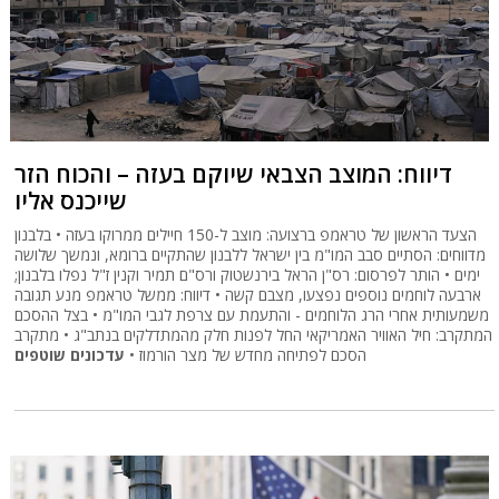
דיווח: המוצב הצבאי שיוקם בעזה – והכוח הזר
שייכנס אליו
הצעד הראשון של טראמפ ברצועה: מוצב ל-150 חיילים ממרוקו בעזה • בלבנון
מדווחים: הסתיים סבב המו"מ בין ישראל ללבנון שהתקיים ברומא, ונמשך שלושה
ימים • הותר לפרסום: רס"ן הראל בירנשטוק ורס"ם תמיר וקנין ז"ל נפלו בלבנון;
ארבעה לוחמים נוספים נפצעו, מצבם קשה • דיווח: ממשל טראמפ מנע תגובה
משמעותית אחרי הרג הלוחמים - והתעמת עם צרפת לגבי המו"מ • בצל ההסכם
המתקרב: חיל האוויר האמריקאי החל לפנות חלק מהמתדלקים בנתב"ג • מתקרב
הסכם לפתיחה מחדש של מצר הורמוז •
עדכונים שוטפים