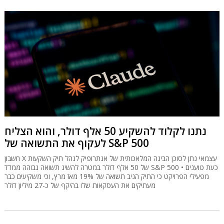
נתנו לקלוד להשקיע 50 אלף דולר, והוא הצליח
לעקוף את התשואה של S&P 500
חשבון X עצמאי נתן לסוכן הבינה המלאכותית של אנתרופיק לנהל תיק השקעות
של 50 אלף דולר במטרה להשיג תשואה גבוהה ממדד S&P 500 • כעת טוענים
מפעילי הפרויקט כי התיק הניב תשואה של 19% מאז מרץ, וכי משקיעים כבר
מעתיקים את העסקאות שלו בהיקף של כ-27 מיליון דולר