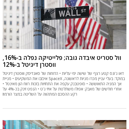
וול סטריט איבדה גובה; פלייטיקה נפלה ב-16%,
ווסטרן דיגיטל ב-12%
דאו ג'ונס קטע רצף של שישה ימי עליות • הדוחות של סאנדיסק וווסטרן דיגיטל
איכזבו את המשקיעים • מניית SpaceX במוקד: בעלי עניין מכרו מניות לראשונה,
אך המניה התאוששה • סופטבנק עקפה את התחזיות בזכות רווח הון מאינטל •
אחרי חודשים של מאבק: אפולו משתלטת על איזי ג'ט • הנפט זינק בכ-4% על
רקע ההסכם המתהווה על השליטה במצר הורמוז