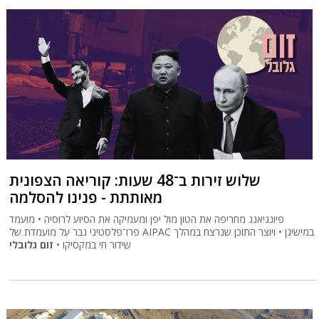
שלוש זירות ב־48 שעות: קוריאה הצפונית
מאותתת - פנינו להסלמה
פיונגיאנג מחריפה את הטון מול יפן ומעמיקה את הסיוע לרוסיה • מועמד
פרו־פלסטיני גבר על מועמדת של AIPAC במישיגן • ויוצר התוכן שנרצח במהלך
שידור חי במקסיקו •
זום גלובלי