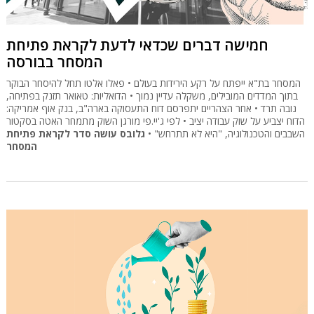
חמישה דברים שכדאי לדעת לקראת פתיחת
המסחר בבורסה
המסחר בת"א ייפתח על רקע הירידות בעולם • פאלו אלטו תחל להיסחר הבוקר
בתוך המדדים המובילים, משקלה עדיין נמוך • הדואליות: טאואר תזנק בפתיחה,
נובה תרד • אחר הצהריים יתפרסם דוח התעסוקה בארה"ב, בנק אוף אמריקה:
הדוח יצביע על שוק עבודה יציב • לפי ג'יי.פי מורגן השוק מתמחר האטה בסקטור
השבבים והטכנולוגיה, "היא לא תתרחש" •
גלובס עושה סדר לקראת פתיחת
המסחר