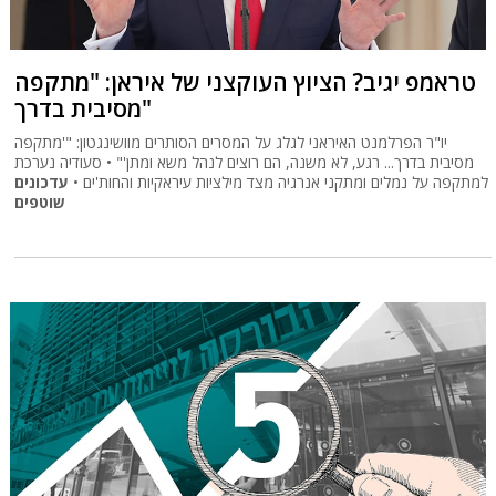
טראמפ יגיב? הציוץ העוקצני של איראן: "מתקפה
מסיבית בדרך"
יו"ר הפרלמנט האיראני לגלג על המסרים הסותרים מוושינגטון: "'מתקפה
מסיבית בדרך... רגע, לא משנה, הם רוצים לנהל משא ומתן'" • סעודיה נערכת
למתקפה על נמלים ומתקני אנרגיה מצד מילציות עיראקיות והחות'ים •
עדכונים
שוטפים