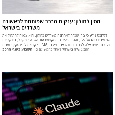
מסין לחולון: ענקית הרכב שפותחת לראשונה
משרדים בישראל
לגלובס נודע כי צ'רי שכרה לאחרונה משרדים בחולון, והיא צפויה להתחיל את
הפעילות המקומית עוד השנה • מקביל, גם קבוצת SAIC, שמיוצגת בישראל על
ידי קבוצת לובינסקי, יבואנית MG, נערכת בימים אלה לפתוח מחדש את נציגות
הקבע שלה בישראל לאחר כחמש שנים •
השבוע בענף הרכב