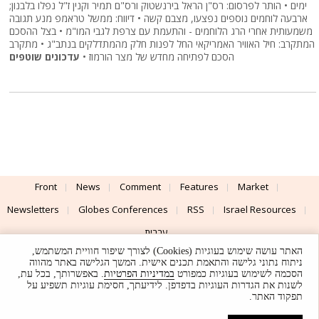
ימים • הותר לפרסום: רס"ן הראל בירנשטוק ורס"ם תמיר וקנין ז"ל נפלו בלבנון;
ארבעה לוחמים נוספים נפצעו, מצבם קשה • דיווח: ממשל טראמפ מנע תגובה
משמעותית אחרי הרג הלוחמים - והתעמת עם צרפת לגבי המו"מ • בצל ההסכם
המתקרב: חיל האוויר האמריקאי החל לפנות חלק מהמתדלקים בנתב"ג • מתקרב
הסכם לפתיחה מחדש של מצר הורמוז •
עדכונים שוטפים
Front
News
Comment
Features
Market
Newsletters
Globes Conferences
RSS
Israel Resources
עברית
האתר עושה שימוש בעוגיות (Cookies) לצורך שיפור חוויית המשתמש,
Advertising
Terms of Use
Privacy Policy
About
Support
ניתוח נתוני גלישה והתאמת תכנים אישית. המשך הגלישה באתר מהווה
הסכמה לשימוש בעוגיות כמפורט
במדיניות הפרטיות
. באפשרותך, בכל עת,
לשנות את הגדרות העוגיות בדפדפן. לידיעתך, חסימת עוגיות תשפיע על
Powered by
UI & Design By
תפקוד האתר.
Application delivery by
© Globes. All rights reserved.