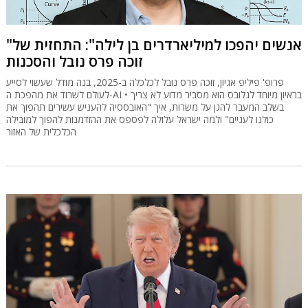
"אנשים יהפכו למיליארדרים בן לילה": התחזית של
זוכה פרס נובל והסכנות
פרופ' פיליפ אגיון, זוכה פרס נובל לכלכלה ב-2025, בנה מודל שעשוי לסייע
לעולם לשרוד את מהפכת ה-AI • בראיון מיוחד לגלובס הוא מסביר מדוע לא צריך
בשלב המעבר להגן על משרות, איך "האובססיה להעניש עשירים תהפוך את
כולנו לעניים" ולמה ישראל עלולה לפספס את ההזדמנות להפוך למובילה
הכלכלית של האזור