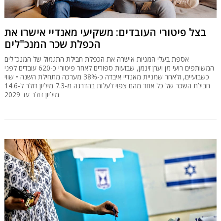
בצל פיטורי העובדים: משקיעי מאנדיי אישרו את
הכפלת שכר המנכ"לים
אספת בעלי המניות אישרה את הכפלת חבילת התגמול של המנכ"לים
המשותפים רועי מן וערן זינמן, שבועות ספורים לאחר פיטורי כ-620 עובדים לפני
כשבועיים, ולאחר שמניית מאנדיי איבדה כ-38% מערכה מתחילת השנה • שווי
חבילת השכר של כל אחד מהם צפוי לעלות בהדרגה מ-7.3 מיליון דולר ל-14.6
מיליון דולר עד 2029