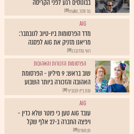
בבונוסים רגע לפני הקריסה
{19}
גור וולנר, mako
AIG
מדד הפרסומות ביו-טיוב לנובמבר:
מריאנו מזניק את AIG לפסגה
{19}
רועי גולדנברג
הפרסומות הזכורות והאהובות
שוב בראש: 9 מיליון - הפרסומת
האהובה והזכורה ביותר השבוע
{19}
ענת ביין-לובוביץ'
AIG
עובד AIG טען כי פוטר שלא כדין -
ויפצה החברה ב-27 אלף שקל
{19}
חן מענית