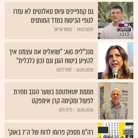
גם קמפיינים וגיוס טאלנטים לא עזרו
לגופי הביטוח במדד המותגים
29.07.2025
נתנאל אריאל
מנכ"לית AIG: ״שואלים את עצמנו איך
להציע ביטוח הוגן וגם נכון כלכלית״
26.05.2025
סתיו ליבנה
חממת SouthUp בשער הנגב חוזרת
לפעול ומקימה קרן אימפקט
10.04.2024
גלית חתן
רה"מ מספק פרומו לדוח של ה־7 באוק'