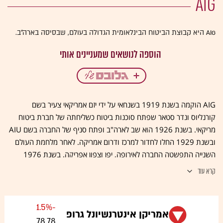
AIG
AIG היא קבוצת הביטוח הבינלאומית הגדולה בעולם, שבסיסה בארה"ב.
AIG הוקמה בשנת 1919 בשנחאי על ידי יזם אמריקאי צעיר בשם
קורנליוס ונדר סטאר שפתח סוכנות ביטוח כשליחתה של חברת ביטוח
מריקאי. בשנת 1926 הוא שב לארה"ב ופתח סניף של החברה בשם AIU
ובשנת 1929 החלו לחדור למרכז ודרום אמריקה. לאחר מלחמת העולם
השנייה התפשטה החברה לאירופה, יפן וצפון אפריקה. בשנת 1976
הוקם AIG שניהל את עסקי החברה בארה"ב ובשנת 1978 השתלטה על
קרא עוד
כל עסקי החברה והפכה לענק עולמי. הקבוצה היא החברה המובילה
בעולם בתחום ביטוח תאונות אישיות והחתמת הגדולה ביותר בביטוח
המסחרי והתעשייתי בארה"ב. החברות הנכללות בה מטפלות בביטוח
-1.5%
אמריקן אינטרנשיונל גרופ
רכוש, ביטוח תאונות, ביטוח ימי, ביטוח חיים וביטוח פיננסי בכ-130
78.78