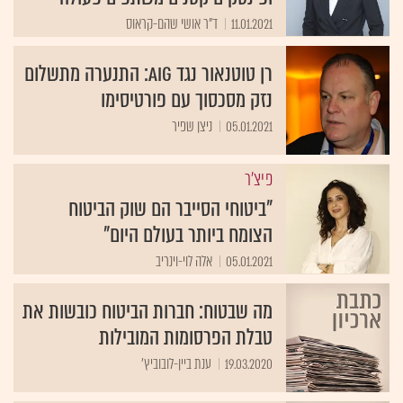
11.01.2021
ד"ר אושי שהם-קראוס
רן טוטנאור נגד AIG: התנערה מתשלום
נזק מסכסוך עם פורטיסימו
05.01.2021
ניצן שפיר
פיצ'ר
"ביטוחי הסייבר הם שוק הביטוח
הצומח ביותר בעולם היום"
05.01.2021
אלה לוי-וינריב
מה שבטוח: חברות הביטוח כובשות את
טבלת הפרסומות המובילות
19.03.2020
ענת ביין-לובוביץ'