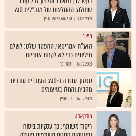
רעש לבן במשרד וטלפון לכל עובד
שחולה: ההמלצות של מנכ"לית AIG
14.08.2021
עדי אהרוני מילשטיין
פיצ'ר
האג"ח אמריקאי, ההפסד שלנו: לשלם
מיליונים כדי לא לקחת אחריות
16.02.2021
עומרי כהן
סכסוך עבודה ב-AIG: העובדים עובדים
מהבית והחלו בעיצומים
14.02.2021
רון שטיין
פודקאסט
ריקוד משותף: כך ענקיות ביטוח
ופינטקים קטנים משתפים פעולה