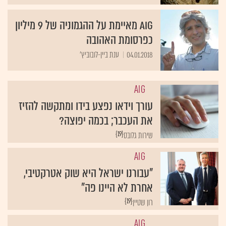
AIG מאיימת על ההגמוניה של 9 מיליון
כפרסומת האהובה
04.01.2018
ענת ביין-לובוביץ'
AIG
עורך וידאו נפצע בידו ומתקשה להזיז
את העכבר; בכמה יפוצה?
{19}
שירות גלובס
AIG
"עבורנו ישראל היא שוק אטרקטיבי,
אחרת לא היינו פה"
{19}
רון שטיין
AIG