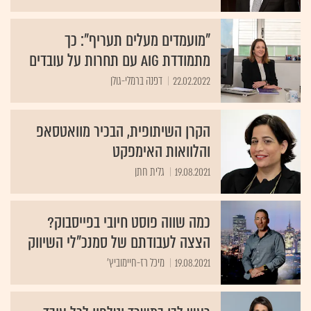
"מועמדים מעלים תעריף": כך
מתמודדת AIG עם תחרות על עובדים
22.02.2022
דפנה ברמלי-גולן
הקרן השיתופית, הבכיר מוואטסאפ
והלוואות האימפקט
19.08.2021
גלית חתן
כמה שווה פוסט חיובי בפייסבוק?
הצצה לעבודתם של סמנכ"לי השיווק
19.08.2021
מיכל רז-חיימוביץ'