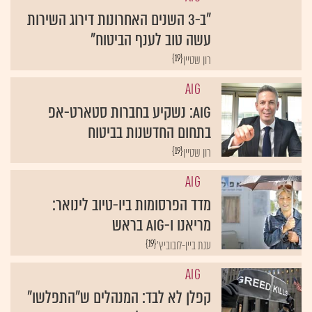
"ב-3 השנים האחרונות דירוג השירות
עשה טוב לענף הביטוח"
{19}
רון שטיין
AIG
AIG: נשקיע בחברות סטארט-אפ
בתחום החדשנות בביטוח
{19}
רון שטיין
AIG
מדד הפרסומות ביו-טיוב לינואר:
מריאנו ו-AIG בראש
{19}
ענת ביין-לובוביץ'
AIG
קפלן לא לבד: המנהלים ש"התפלשו"