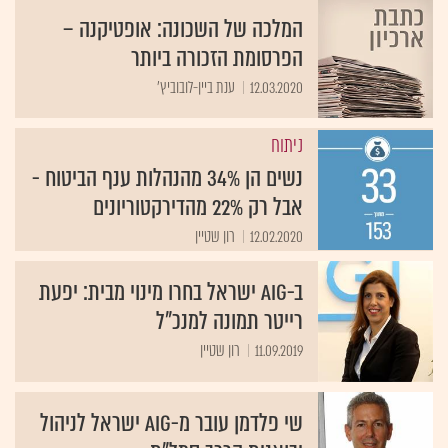
המלכה של השכונה: אופטיקנה –
הפרסומת הזכורה ביותר
12.03.2020
ענת ביין-לובוביץ'
ניתוח
נשים הן 34% מהנהלות ענף הביטוח -
אבל רק 22% מהדירקטוריונים
12.02.2020
רון שטיין
ב-AIG ישראל בחרו מינוי מבית: יפעת
רייטר תמונה למנכ"ל
11.09.2019
רון שטיין
שי פלדמן עובר מ-AIG ישראל לניהול