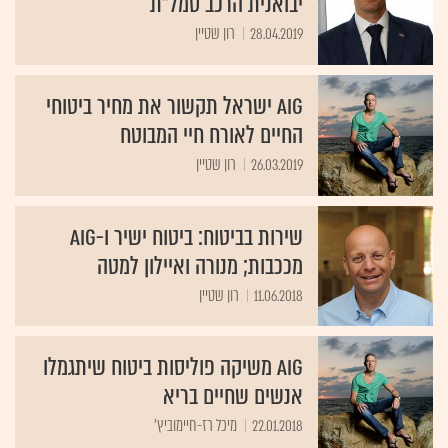
יבואנית הרכב סמל"ת
28.04.2019
רון שטיין
AIG ישראל תקשור את מחיר ביטוחי
החיים לאורח חיי המבוטח
26.03.2019
רון שטיין
שירות בביטוח: ביטוח ישיר ו-AIG
מככבות; מנורה ואיילון למטה
11.06.2018
רון שטיין
AIG משיקה פוליסות ביטוח שיתגמלו
אנשים שחיים בריא
22.01.2018
מיכל רז-חיימוביץ'