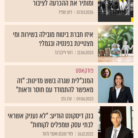
ומותיר את ההכרעה לציבור
07.03.2024
ניצן שפיר
איזו חברת ביטוח מובילה בשירות ומי
מצטיינת בפנסיה ובגמל?
12.06.2023
רועי ויינברגר
פודקאסט
המנכ"לית שגרה בשש מדינות: "זה
מאפשר להתמודד עם חוסר ודאות"
09.06.2023
ערן גפן
בנק דיסקונט הודיע: "לא נעניק אשראי
לבתי עסק שמפלים לקוחות"
26.12.2022
פולי טובמן ואסף גלעד