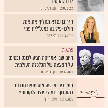
לכם להפסיד
02.05.2026
חנן שטיינהרט
הגר בן עזרא תחליף את אטל
מולכו-פיליבה כמנכ״לית פמי
26.04.2026
גלי וינרב
פרשנות
היום שבו אמריקה תגיע לכונס נכסים:
על הפצצה של הכלכלה העולמית
06.12.2025
חנן שטיינהרט
המשביר חידשה אוטומטית חברות
במועדון. בכמה יפוצו הלקוחות?
17.08.2025
איתמר לוין