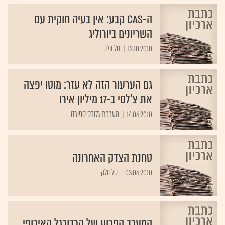
ה-CAS קבע: אין בעיה חוקית עם
השריונים ביורוליג
12.10.2010
טל וולק
גם הערעור הזה לא עזר: מוטו יפצה
את צ'לסי ב-17 מיליון אירו
14.06.2010
מערכת גלובס ספורט
טחנת הצדק האחרונה
03.06.2010
טל וולק
המערב הפרוע של הכדורגל האירופי