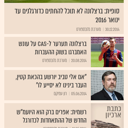
סופית: ברצלונה לא תוכל להחתים כדורגלנים עד
ינואר 2016
30.12.2014
מערכת גלובספורט
ברצלונה תערער ל-CAS על עונש
האמברגו בשוק ההעברות
20.08.2014
מערכת גלובספורט
"אם אלי טביב יורשע בהכאת קטין,
העבר בינינו לא יסייע לו"
05.06.2014
רון עמיקם
רשמית: אפרים ברק הוא היועמ"ש
החדש של ההתאחדות לכדורגל