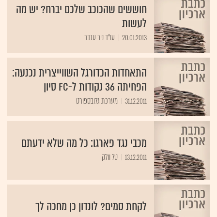
חוששים שהכוכב שלכם יברח? יש מה
לעשות
20.01.2013
עו"ד ניר ענבר
התאחדות הכדורגל השווייצרית נכנעה:
הפחיתה 36 נקודות ל-FC סיון
31.12.2011
מערכת גלובספורט
מכבי נגד פארגו: כל מה שלא ידעתם
13.12.2011
טל וולק
לקחת סמים? לונדון כן מחכה לך