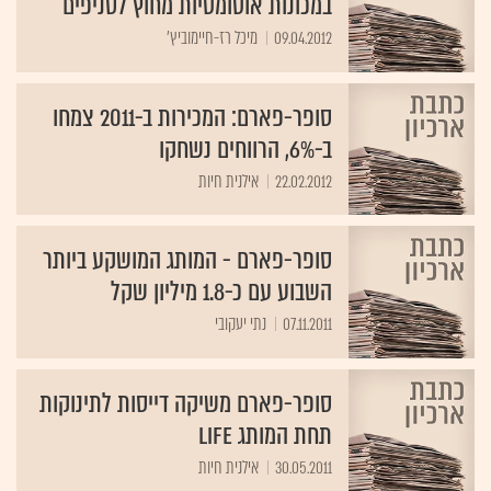
במכונות אוטומטיות מחוץ לסניפים
09.04.2012
מיכל רז-חיימוביץ'
סופר-פארם: המכירות ב-2011 צמחו
ב-6%, הרווחים נשחקו
22.02.2012
אילנית חיות
סופר-פארם - המותג המושקע ביותר
השבוע עם כ-1.8 מיליון שקל
07.11.2011
נתי יעקובי
סופר-פארם משיקה דייסות לתינוקות
תחת המותג Life
30.05.2011
אילנית חיות