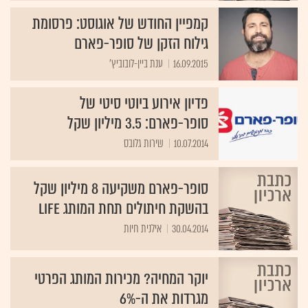
קמפיין החודש של אוגוסט: פרסומת
גילוח הזקן של סופר-פארם
16.09.2015
ענת ביין-לובוביץ'
פדיון אירוע ביוטי סיטי של
סופר-פארם: 3.5 מיליון שקל
10.07.2014
שירות גלובס
‎‎סופר-פארם משקיעה 8 מיליון שקל
בהשקת חיתולים תחת המותג ‏Life‏‏
30.04.2014
יוקר המחיה? מכירות המותג הפרטי
מגרדות את ה-6%