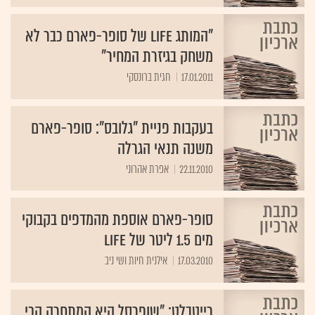
"המותג Life של סופר-פארם כבר לא
משחק בגיזרת המחיר"
17.01.2011
חגית ברונסקי
בעקבות פניית "גלובס": סופר-פארם
משנה תנאי הגרלה
22.11.2010
אפרת אהרוני
סופר-פארם אוספת מהמדפים בקבוקי
מים 1.5 ליטר של Life
17.03.2010
אילנית חיות ושי ניב
רייטבלט: "שופרסל היא המתחרה הכי