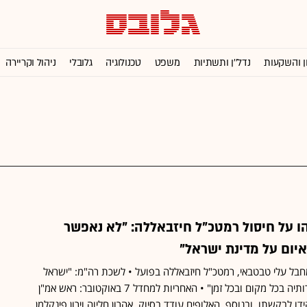
ן והשקעות
נדל''ן ותשתיות
משפט
טכנולוגיה
גלובלי
ניהול וקריירה
ו על חיסול רמטכ"ל חיזבאללה: "לא נאפשר
יום על מדינת ישראל"
בל עלי טבטבאי, רמטכ"ל חיזבאללה בפועל • לשכת רה"מ: "ישראל
נחושה לפעול להשגת מטרותיה בכל מקום ובכל זמן" • האחריות למחדל 7 באוקטובר: ראש אמ"ן
דו לבקשתו, ובנוסף, האלופים עודד בסיוק, אהרון חליוה וירון פינקלמן