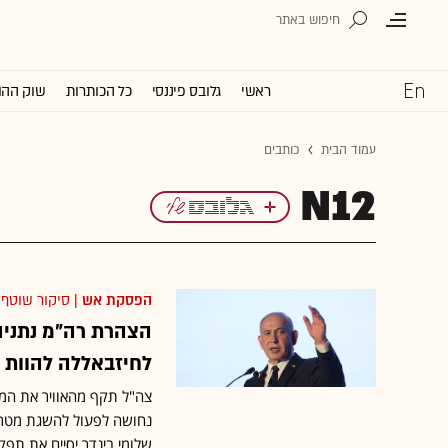
ראשי
גלובס פיננסי
כל הכותרות
שוק ההו
עמוד הבית
כותבים
N12
הפסקת אש
| סיקור שוטף
הצהרת רה"מ נתניה
לחיזבאללה להוות א
צה"ל תקף מהאוויר את המח
שלומי בינדר יסיים את תפקי