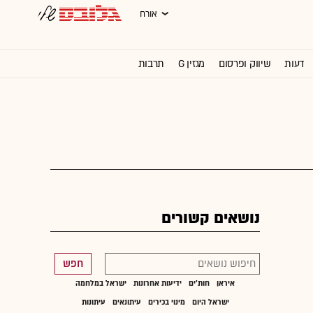
אורח
דעות
שיווק ופרסום
מגזין G
תרבות
וול סטריט ג'ורנל
נושאים קשורים
חפש
איראן
חות'ים
ידיעות אחרונות
ישראל במלחמה
ישראל היום
מינוי בכירים
עיתונאים
עיתונות