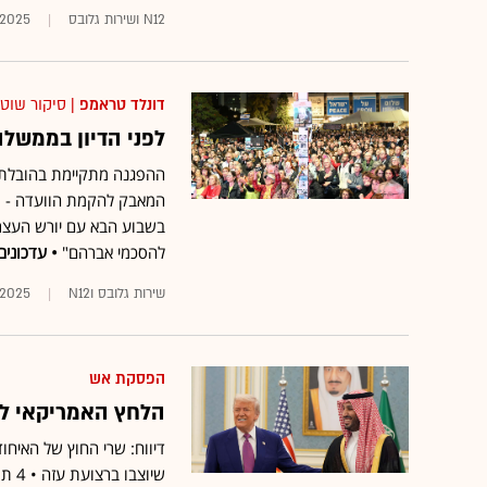
N12 ושירות גלובס
1.2025
דונלד טראמפ
| סיקור שוט
לפני הדיון בממשלה
ההפגנה מתקיימת בהובלת "
המאבק להקמת הוועדה - וב
בשבוע הבא עם יורש העצר 
להסכמי אברהם"
• עדכונים
שירות גלובס וN12
1.2025
הפסקת אש
הלחץ האמריקאי לנ
שיו