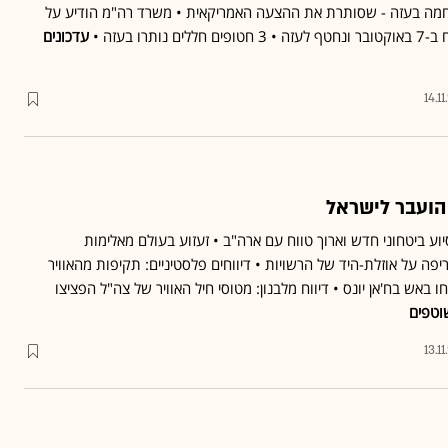
חמה בעזה - שסותרת את ההצעה האמריקאית • משרד רה"מ הודיע על
רו בעזה •
עדכונים
14.1
הועבר לישראל
ע ביטחוני חדש וארוך טווח עם ארה"ב • זעזוע בעולם מאלימות
פה על אוזלת-היד של הרשויות • דיווחים פלסטיניים: תקיפות מהאוויר
 באש בח'אן יונס • דיווח מלבנון: מטוסי חיל האוויר של צה"ל הפציצו
וטפים
13.1