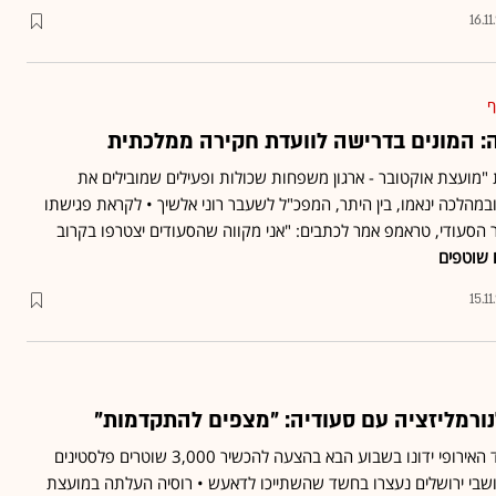
16.1
ף
: המונים בדרישה לוועדת חקירה ממלכתית
מועצת אוקטובר - ארגון משפחות שכולות ופעילים שמובילים את
מהלכה ינאמו, בין היתר, המפכ"ל לשעבר רוני אלשיך • לקראת פגישתו
הסעודי, טראמפ אמר לכתבים: "אני מקווה שהסעודים יצטרפו בקרוב
 שוטפים
15.1
ורמליזציה עם סעודיה: "מצפים להתקדמות"
דיווח: שרי החוץ של האיחוד האירופי ידונו בשבוע הבא בהצעה להכשיר 3,000 שוטרים פלסטינים
צבו ברצועת עזה • 4 תושבי ירושלים נעצרו בחשד שהשתייכו לדאעש • רוסיה העלתה במועצת