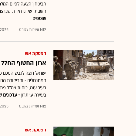
הביטחון הצעה לסיום המל
השבתו של גודארד, שנרצח ב-7 באוקטובר ונחטף לעזה • 3 חטופים חללים נות
שוטפים
N12 ושירות גלובס
1.2025
הפסקת אש
ארון החטוף החלל 
ישראל רוצה לגבש הסכם סיו
המתנחלים - והביקורת החרי
בעיר עזה, כוחות צה"ל פתחו
בעיירה עייתרון •
עדכונים ש
N12 ושירות גלובס
1.2025
הפסקת אש