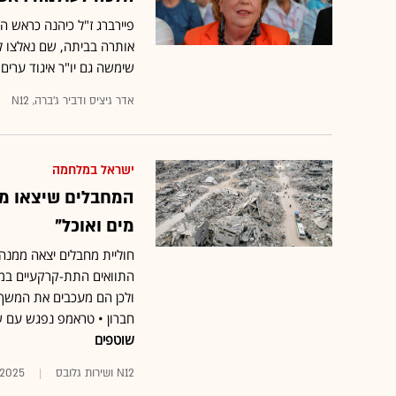
אותרה בביתה, שם נאלצו ל
שימשה גם יו"ר איגוד ערים 
אדר גיציס ודביר ג'ברה, N12
ישראל במלחמה
המחבלים שיצאו מהמ
מים ואוכל"
חוליית מחבלים יצאה ממנה
התוואים התת-קרקעיים במ
ולכן הם מעכבים את המשך 
חברון • טראמפ נפגש עם שו
שוטפים
N12 ושירות גלובס
1.2025