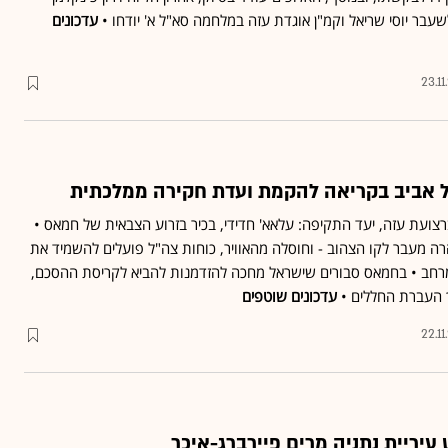
עדכונים
23.1
ל אביב בקריאה להקמת ועדת חקירה ממלכתית
צועת עזה, יעד התקיפה: עלאא' חדידי, בכיר בזרוע הצבאית של חמאס •
רה מעבר לקו הצהוב - וחוסלה מהאוויר, כוחות צה"ל פועלים להשמיד את
רחב • בחמאס סבורים שישראל מחכה להזדמנות להביא לקריסת ההסכם,
 העברת החללים •
עדכונים שוטפים
22.1
יריית נתניה מרים פיירברג-איכר