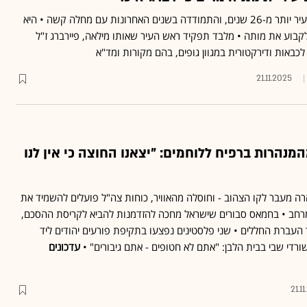
פיירברג ז"ל כיהנה כראש העיר יותר מ-26 שנים, והתמודדה בשנים האחרונות עם מחלה קשה • היא
קבוע את מותה • מלבד תפקיד ראש העיר שאותו מילאה, פיירברג ז"ל
לכבאות ודירקטורית במגוון גופים, בהם מקורות ומד"א
21.11.2025
נהרות ברפיח ללוחמים: "יצאנו החוצה כי אין לנו
רה מעבר לקו הצהוב - וחוסלה מהאוויר, כוחות צה"ל פועלים להשמיד את
רחב • בחמאס סבורים שישראל מחכה להזדמנות להביא לקריסת ההסכם,
העברת החללים • שני פלסטינים נפצעו בתקיפת פורעים יהודים ליד
רדי שבי בבית הלבן: "אתם לא חטופים - אתם גיבורים" •
עדכונים
21.1