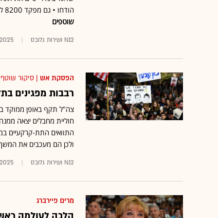
הודחו • גם מפקד 8200 לשעבר יוסי שריאל וקמ"ן אוגדת עזה במלחמה סא"ל א' יודחו •
שוטפים
N12 ושירות גלובס
1.2025
הפסקת אש
| סיקור שוטף
רבבות מפגינים בת
צה"ל תקף באופן ממוקד בר
חוליית מחבלים יצאה ממנה
התוואים התת-קרקעיים במ
ולכן הם מעכבים את המשך
N12 ושירות גלובס
1.2025
מרים פיירברג
הלכה לעולמה ראש ע