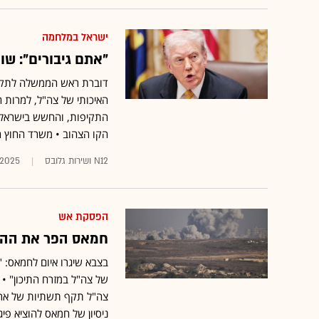
ישראל במלחמה
"אתם גיבורים": שו
דוברת ראש הממשלה לתקשור
האיכותי של צה"ל, למרות 
התקיפות, והחשש בישראל 
הקו הצהוב • משרד החוץ ה
N12 ושירות גלובס
.2025
הפסקת אש
חמאס הפר את ההסכ
בצבא שיגרו איום לחמאס: "
של צה"ל במזרח התיכון" • 
צה"ל תקף תשתיות של ארגון
ניסיון של חמאס להוציא פיג