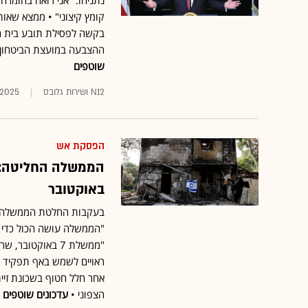
נתניהו: "אני רואה בחומרה
קומץ קיצוני" • ממצא שאות
ההצבעה במועצת הביטחון ש
שוטפים
N12 ושירות גלובס
1.2025
הפסקת אש
באוקטובר
בעקבות החלטת הממשלה לא 
"הממשלה עושה הכול כדי 
"ממשלת 7 באוקטו
ראויים לשמש באף תפקיד ה
אחר חלל חטוף בשכונת זייתו
הצפוני •
עדכונים שוטפים