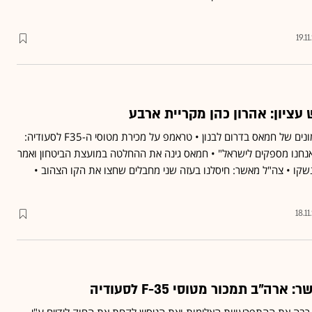
19.1
 עציון: אהרון כהן מקריית ארבע
חיל האוויר תקף מתחם אימונים של חמאס בדרום לבנון • טראמפ על מכירת מטוסי ה-F35 לסעודיה:
שאנחנו מספקים לישראל" • חמאס גינה את ההחלטה במועצת הביטחון ואמר
נשקו • צה"ל מאשר: חיסלנו בעזה שני מחבלים שחצו את הקו הצהוב •
18.1
"ב תמכור מטוסי F-35 לסעודיה