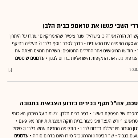
רדי השבי פגשו את טראמפ בבית הלבן
ת הזרה אמרה כי בישראל ישנה ציפייה שהאמריקאים ישמרו על היתרון
העסקה הצפויה עם הסעודים • בדרך לסבב נוסף בלבנון? העלייה בהיקף
• חודשו החיפושים אחר החללים החטופים: משלחת חמאס חצתה את
צרפתי גינה את התקיפות הישראליות בדרום לבנון •
עדכונים שוטפים
20.11
ם, צה"ל תקף בכירים בזרוע הצבאית בתגובה
הפרה של הפסקת האש" • בכיר בבית הלבן: "נשמור על היתרון האיכותי
טראמפ: "יורש העצר ואני ניצור ברית חזקה ועוצמתית יותר מאי פעם •
 הטרור חיזבאללה בדרום לבנון • התקיפה החריגה אמש בלבנון: סיכול
ועים בגבול • שר הביטחון והרמטכ"ל סיירו היום בדרום סוריה •
עדכונים