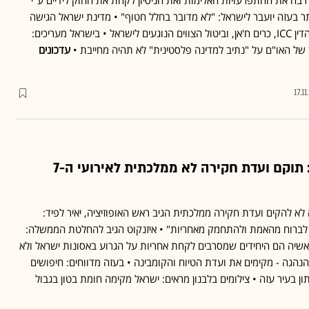
 רבה את ההתפרעויות האלימות ואת הניסיון לקחת את החוק לידיים ע"י
ר בעזה יועבר לישראל: "לא מדובר בחלל חטוף" • מדינת ישראל הגישה
בקשה לפסילת תובע בית הדין ICC, כרים ח'אן, וביטול הצווים הנוגעים לישראל • בישראל מעריכים:
ל האו"ם על "נתיב למדינה פלסטינית" לא תהיה מחייבת •
עדכונים
17.1
הממשלה החליטה: תוקם ועדת חקירה לא ממלכתית לאירועי ה-7
להקים ועדת חקירה ממלכתית הגיב ראש האופוזיציה, יאיר לפיד:
לברוח מהאמת ולהתחמק מאחריות" • איזנקוט הגיב להחלטת הממשלה:
בר, שראשיה הם היחידים שמסרבים לקחת אחריות על הגרוע באסונות ישראל ולא
נהגה - מקימים את ועדת הטיוח והקומבינה • בעזה מדווחים: חיפושים
ן בעיר עזה • צילומים בלבנון מראים: ישראל מקימה חומת בטון בגבול