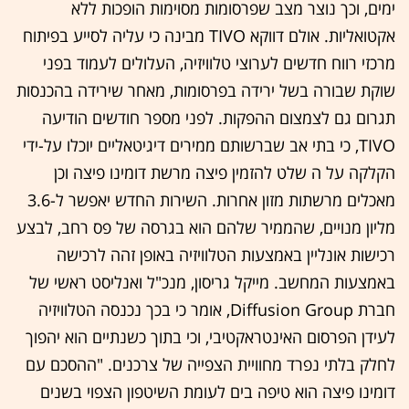
ימים, וכך נוצר מצב שפרסומות מסוימות הופכות ללא
אקטואליות. אולם דווקא TIVO מבינה כי עליה לסייע בפיתוח
מרכזי רווח חדשים לערוצי טלוויזיה, העלולים לעמוד בפני
שוקת שבורה בשל ירידה בפרסומות, מאחר שירידה בהכנסות
תגרום גם לצמצום ההפקות. לפני מספר חודשים הודיעה
TIVO, כי בתי אב שברשותם ממירים דיגיטאליים יוכלו על-ידי
הקלקה על ה שלט להזמין פיצה מרשת דומינו פיצה וכן
מאכלים מרשתות מזון אחרות. השירות החדש יאפשר ל-3.6
מליון מנויים, שהממיר שלהם הוא בגרסה של פס רחב, לבצע
רכישות אונליין באמצעות הטלוויזיה באופן זהה לרכישה
באמצעות המחשב. מייקל גריסון, מנכ"ל ואנליסט ראשי של
חברת Diffusion Group, אומר כי בכך נכנסה הטלוויזיה
לעידן הפרסום האינטראקטיבי, וכי בתוך כשנתיים הוא יהפוך
לחלק בלתי נפרד מחוויית הצפייה של צרכנים. "ההסכם עם
דומינו פיצה הוא טיפה בים לעומת השיטפון הצפוי בשנים