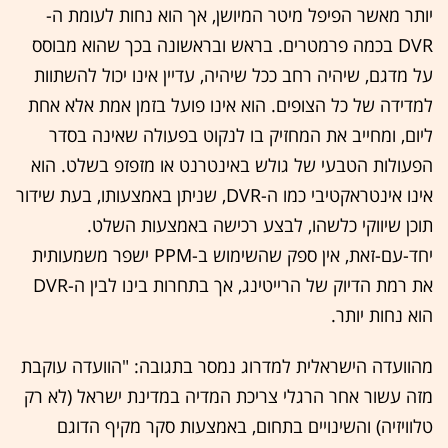
יותר מאשר הפיפל מיטר המיושן, אך הוא נחות לעומת ה-
DVR בכמה פרמטרים. בראש ובראשונה בכך שהוא מבוסס
על מדגם, שיהיה רחב ככל שיהיה, עדיין אינו יכול להשתוות
למדידה של כל הצופים. הוא אינו פועל בזמן אמת אלא אחת
ליום, ומחייב את המחזיק בו לנקוט בפעולה שאינה בסדר
הפעולות הטבעי של גולש באינטרנט או מזפזפ בשלט. הוא
אינו אינטראקטיבי כמו ה-DVR, שניתן באמצעותו, בעת שידור
תוכן שיווקי כלשהו, לבצע רכישה באמצעות השלט.
יחד-עם-זאת, אין ספק שהשימוש ב-PPM ישפר משמעותית
את רמת הדיוק של הרייטינג, אך בתחרות בינו לבין ה-DVR
הוא נחות יותר.
מהוועדה הישראלית למדרוג נמסר בתגובה: "הוועדה עוקבת
מזה עשור אחר הרגלי צריכת המדיה במדינת ישראל (לא רק
טלוויזיה) והשינויים בתחום, באמצעות סקר מקיף הדוגם