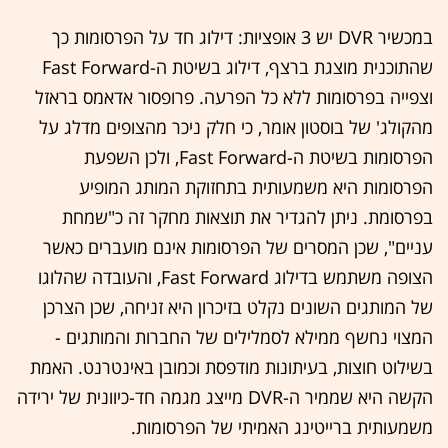
במכשיר DVR יש 3 אופציות: דילוג חד על הפרסומות כך
שהתוכנית מוצגת ברצף, דילוג בשיטת ה-Fast Forward
וצפייה בפרסומות ללא כל הפרעה. פרופסור אדאמס בראזל
מהקולג' של בוסטון אומר, כי חלק ניכר מהצופים מדלג על
הפרסומות בשיטת ה-Fast Forward, ולכן השפעת
הפרסומות היא משמעותית בתחזוקת המותג המופיע
בפרסומת. ניתן להגדיר את תוצאות מחקר זה כ"שמחת
עניים", שכן המסרים של הפרסומות אינם מועברים כאשר
הצופה משתמש בדילוג Fast Forward, והעובדה שהלוגו
של המותגים השונים נקלט בזיכרון היא זניחה, שכן הצרכן
המצוי נחשף ממילא לסמלילים של החברות והמותגים -
בשילוט חוצות, בעיתונות מודפסת וכמובן באינטרנט. האמת
הקשה היא שממיר ה-DVR מייצג מגמה חד-כיוונית של ירידה
משמעותית ברייטינג האמיתי של הפרסומות.