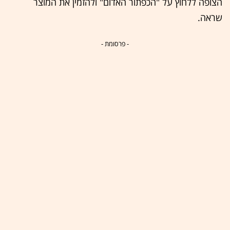
הצופה ללחוץ על "הכפתור האדום" ולהזמין את המוצר
שראה.
- פרסומת -