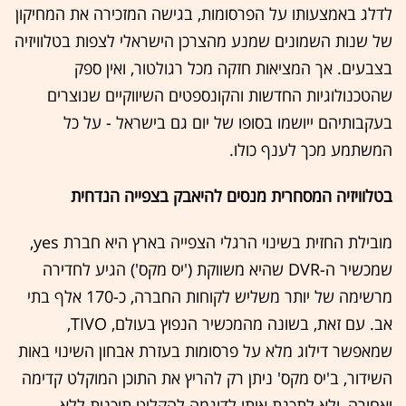
לדלג באמצעותו על הפרסומות, בגישה המזכירה את המחיקון
של שנות השמונים שמנע מהצרכן הישראלי לצפות בטלוויזיה
בצבעים. אך המציאות חזקה מכל רגולטור, ואין ספק
שהטכנולוגיות החדשות והקונספטים השיווקיים שנוצרים
בעקבותיהם ייושמו בסופו של יום גם בישראל - על כל
המשתמע מכך לענף כולו.
בטלוויזיה המסחרית מנסים להיאבק בצפייה הנדחית
מובילת החזית בשינוי הרגלי הצפייה בארץ היא חברת yes,
שמכשיר ה-DVR שהיא משווקת ('יס מקס') הגיע לחדירה
מרשימה של יותר משליש לקוחות החברה, כ-170 אלף בתי
אב. עם זאת, בשונה מהמכשיר הנפוץ בעולם, TIVO,
שמאפשר דילוג מלא על פרסומות בעזרת אבחון השינוי באות
השידור, ב'יס מקס' ניתן רק להריץ את התוכן המוקלט קדימה
ואחורה, ולא לתכנת אותו לדוגמה להקליט תוכנית ללא