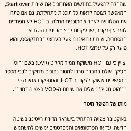
שהחלה להפעיל בחודשים האחרונים את שירות Start over,
המאפשר לצופה לראות כל תוכנית מתחילתה, גם אם פתח
את הטלוויזיה לאחר שהתוכנית החלה. ב-HOT לא מפחדים
לומר און-רקורד, שבעקבות לחץ מזכייניות הטלוויזיה
המסחרית, שירות זה אינו מופעל בערוצי הברודקאסט, והוא
פועל רק על ערוצי HOT.
יצויין כי גם HOT משווקת ממיר מקליט (DVR) בשם 'הוט
מג'יק'. אולם בחברה סרבו למסור נתונים מדויקים לגבי מספר
המכשירים ששוקו ללקוחות HOT, והסתפקו באמירה כי
"ה'הוט מג'יק' משלים את שירות ה-VOD בצפייה דחויה".
מותו של הפיפל מיטר
באוקטובר צפויה להתחיל בישראל מדידת רייטינג בשיטה
חדשה, עד אז הפרסומאים והמפרסמים ימשיכו להשתמש