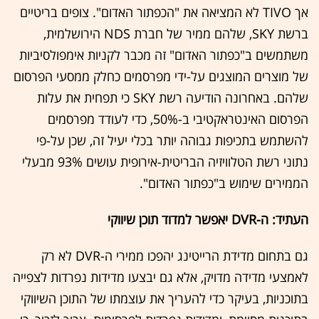
אך TIVO לא המציאה את "הכפתור האדום". צופים בריטיים
ברשת SKY, שלהם ממיר של חברת NDS הירושלמית,
משתמשים ב"כפתור האדום" זה מכבר לקניות אימפולסיביות
של מוצרים המוצגים על-ידי מפרסמים כחלק ממסעי הפרסום
שלהם. באחרונה הודיעה רשת SKY כי תפחית את עלות
הפרסום האינטראקטיבי ב-50%, כדי לעודד מפרסמים
להשתמש בתכיפות גבוהה יותר בכלי יעיל זה, שכן על-פי
נתוני רשת הטלוויזיה הבריטית-אירופית עושים 93% מבעלי
הממירים שימוש ב"כפתור האדום".
העתיד: ה-DVR יאפשר למדוד תוכן שיווקי
גם בתחום מדידת הרייטינג יהפכו ממירי ה-DVR לא רק
לאמצעי מדידה מדויק, אלא גם יבצעו מדידות נפרדות לצפייה
בתוכניות, בעיקר כדי להעריך את עוצמתו של התוכן השיווקי