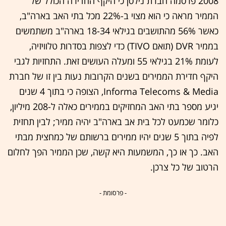
2008 פרסמה חברת נילסן כי היקף החדירה הכולל של
הממיר מראה כי הוא מצוי ב-22% מכל בתי האב בארה"ב,
כאשר 56% מהתושבים בגילאי 18-34 בארה"ב משתמשים
בממיר DVR (תואם TIVO) כדי לצפות בסדרות טלוויזיה,
לעומת 21% בגילאי 55 ומעלה העושים זאת. התחזיות לגבי
היקף חדירת הממירים בשנים הקרובות נעות בין זו של חברת
Informa Telecoms & Media, הצופה כי בתוך 4 שנים
יגיע מספר בתי האב המחזיקים בממירים כאלה ל-208 מיליון,
כלומר שכמעט לכל בית אב בארה"ב יהיה ממיר; לבין תחזית
לפיה בתוך 5 שנים יהיו ממירים ברשותם של כמחצית מבתי
האב. כך או כך, המשמעות היא קשה, שכן הממיר הפך לחלום
הרטוב של כל צרכן.
- פרסומת -