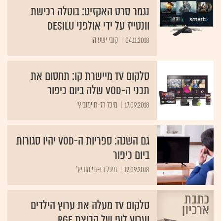
נגמר סרט האקזיט: בוטלה רכישת
וונטייז על ידי אולפני Desilu
04.11.2018
קובי ישעיהו
סלקום TV מיישרת קו: תחסום את
תכני ה-VOD שלה ביום כיפור
17.09.2018
מיכל רז-חיימוביץ'
גם השנה: ספריות ה-VOD יהיו סגורות
ביום כיפור
12.09.2018
מיכל רז-חיימוביץ'
סלקום TV מעלה את ערוץ הילדים
וערוץ לוגי של קבוצת RGE