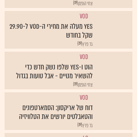
{19}
צחי הופמן
VOD
yes מעלה את מחירי ה-VOD ל-29.90
שקל בחודש
{19}
גד פרץ
VOD
הוט ו-yes שלפו נשק חדש כדי
להשאיר מנויים - אבל טועות בגדול
{19}
צחי הופמן
VOD
דוח של אריקסון: הסמארטפונים
והטאבלטים יורשים את הטלוויזיה
{19}
גד פרץ