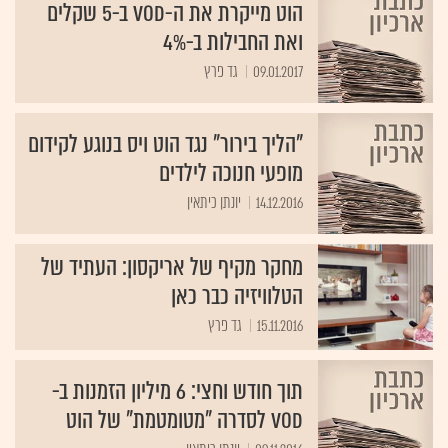
הוט מייקרת את ה-VOD ב-5 שקלים
ואת החבילות ב-4%
09.01.2017
גד פרץ
"הליך בירור" נגד הוט ויס בנוגע לקידום
מופעי חנוכה לילדים
14.12.2016
יונתן כיתאין
מחקר מקיף של אריקסון: העתיד של
הטלוויזיה כבר כאן
15.11.2016
גד פרץ
תוך חודש וחצי: 6 מיליון הזמנות ב-
VOD לסדרה "מטומטמת" של הוט