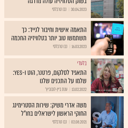
בשוק הטלוויזיה עולה מדרגה
30.04.2023
נבו טרבלסי
התאמה אישית וחיבור לנייד: כך
תשתמשו טוב יותר בטלוויזיה החכמה
16.03.2023
נבו טרבלסי
בלעדי
התאגיד לסלקום, פרטנר, הוט ו-yes:
שלמו על התכנים שלנו
13.02.2022
ענת ביין-לובוביץ'
משה אדרי משיק: שירות הסטרימינג
החוקי הראשון לישראלים בחו"ל
02.08.2021
נבו טרבלסי