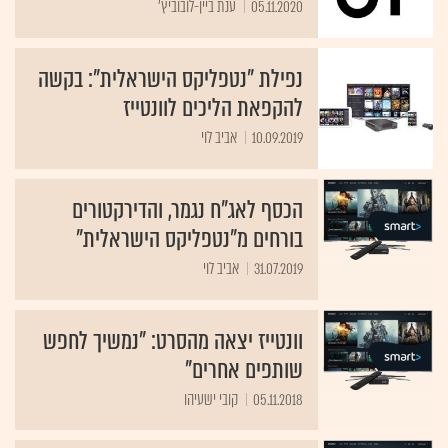
05.11.2020
ענת ביין-לובוביץ'
נפילת "נטפליקס הישראלית": בקשה
להקפאת הליכים לוונטייז
10.09.2019
אביב לוי
הכסף לאג"ח נגמר, והדירקטורים
בורחים מ"נטפליקס הישראלית"
31.07.2019
אביב לוי
וונטייז יצאה מהסרט: "נמשיך לחפש
שותפים אחרים"
05.11.2018
קובי ישעיהו