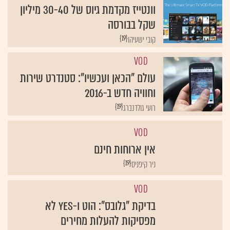
וונטייז מקדמת גיוס של 30-40 מיליון
שקל בבורסה
{19}
קובי ישעיהו
VOD
עולם "הכאן ועכשיו": סטנדרט שירות
וחוויה חדש ב-2016
{19}
רועי גולדנברג
VOD
אין ארוחות חינם
{19}
ניר קיפניס
VOD
בדיקת "גלובס": הוט ו-yes לא
מפסיקות להעלות מחירים