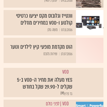
09.11.2016
יונתן כיתאין
וונטייז וגלובוס מקס יציעו כרטיסי
קולנוע ו-VOD במחירים מוזלים
07.11.2016
משה גולן
הוט מקדמת מופעי קיץ לילדים ונוער
17.07.2016
שירות גלובס
VOD
yes מעלה את מחיר ה-VOD ב-5
שקלים ל-29.90 שקל בחודש
{19}
גד פרץ
VOD
| לפני כולם