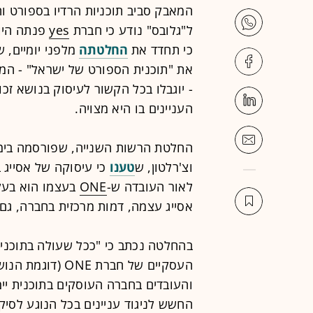
המאבק סביב תוכניות הרדיו בספורט ו
ל"גלובס" נודע כי חברת
yes
פנתה היום
כי תחדד את
החלטתה
מלפני יומיים, 
את "תוכנית הספורט של ישראל" - המ
- יוגבלו בכל הקשור לעיסוק בנושא זכו
העניינים בו היא מצויה.
וצ'רלטון, ש
טענו
כי עיסוקה של אסייג בז
לאור העובדה ש-
ONE
בעצמו הוא בעלי
אסייג עצמה, דמות מרכזית בחברה, גם 
בהחלטה נכתב כי "ככל שעולה בתוכנית (
העסקיים של חברת ‏
‏והעובדים בחברה העוסקים בתוכנית יי
החשש לניגוד ‏עניינים בכל הנוגע לסיק