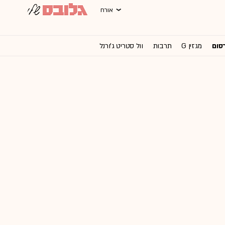
אורח
רסום
מגזין G
תרבות
וול סטריט ג'ורנל