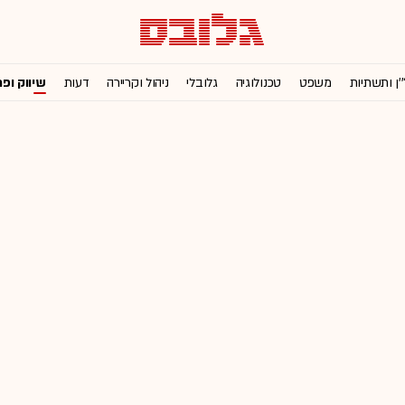
'ן ותשתיות
משפט
טכנולוגיה
גלובלי
ניהול וקריירה
דעות
שיווק ופ