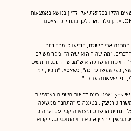
אים הללו בכל זאת יעלו לדיון בנושא באמצעות
גורם מקצועי כלשהו שאינו קשור ל-ONE, יינתן גילוי נאות לכך בתחילת האייטם
התחנה אבי משולם, הודיעו כי מבחינתם
ברים. "מה שהיה הוא שיהיה", מסר משולם
 החלטת הרשות הוא ש"מגישי התוכנית ימשיכו
שא, כפי שעשו עד כה", כשאסייג "תזכיר, למי
הפרשנות הזאת כמובן מקוממת את אנשי yes, שפנו כעת לרשות השנייה באמצעות
ממשרד גורניצקי, בטענה כי "התחנה ממשיכה
 הנחיית הרשות, ומצהירה קבל עם ועדה כי
ג תמשיך לראיין את אורחי התוכנית... לקרוא