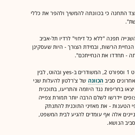
 הודאה מצד התחנה כי בכוונתה להמשיך ולהפר את כללי
ת".
ייה תפנה "ללא כל דיחוי" לרדיו תל-אביב
נחיית הרשות, ובמידת הצורך - היות שעסקינן
ה - תחדדו את הנחייתכם".
המאבק בין צ'רלטון, בעלת ערוצי ספורט 1 וספורט 2, המשודרים ב-yes ובהוט, לבין
הכוונה
של צ'רלטון להעלות שני
רוצי ספורט חדשים בתשלום. ב-one יצאו בחריפות נגד היוזמה והתריעו, בתוכנית
ופים יידרשו לשלם הרבה יותר תמורת צפייה
פי הטענות - את מאזיני התוכנית להתנתק
ye והוט בכלל. עניינים אלה אף עומדים להגיע לבית המשפט,
ביב הנושא.