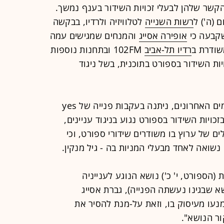
הקשר שלהן לבעלי זכויות השידור בענף נמשך.
 (ה') ל
רשות השנייה
לטלוויזיה ולרדיו, בבקשה
שקבעה כי
אופירה אסייג
והמנחים שמגישים עמה
שודרת ב
רדיו תל-אביב
102FM
ובתחנות נוספות
יות השידור בספורט בתוכנית, בשל ניגוד
החלטת הרשות השנייה, שפורסמה בימים האחרונים, ניתנה בעקבות פנייה של yes
כויות השידור בספורט נגוע בניגוד עניינים,
ם של ערוץ בו משודרים שידורי ספורט, וכי
נשואה לאחד מבעלי המניות בה - גיל מנקין.
הספורט, י' כ') נושא הנוגע לענייניה
ONE‏ (דוגמת הנושא שבגינו נעשתה הפנייה), גברת אסייג
מנעו מעיסוק בו, וזאת על-מנת להסיר את
ור הנושא".