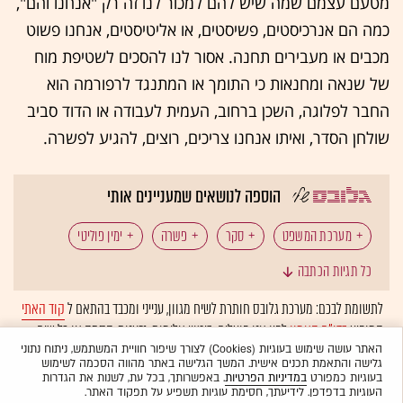
מטעם עצמם שמה שיש להם למכור לנו זה רק "אנחנו והם",
כמה הם אנרכיסטים, פשיסטים, או אליטיסטים, אנחנו פשוט
מכבים או מעבירים תחנה. אסור לנו להסכים לשטיפת מוח
של שנאה ומחנאות כי התומך או המתנגד לרפורמה הוא
החבר לפלוגה, השכן ברחוב, העמית לעבודה או הדוד סביב
שולחן הסדר, ואיתו אנחנו צריכים, רוצים, להגיע לפשרה.
הוספה לנושאים שמעניינים אותי
מערכת המשפט
סקר
פשרה
ימין פוליטי
כל תגיות הכתבה
שמאל פוליטי
הפגנות
מדינת ישראל
לתשומת לבכם: מערכת גלובס חותרת לשיח מגוון, ענייני ומכבד בהתאם ל
קוד האתי
המופיע
בדו"ח האמון
לפיו אנו פועלים. ביטויי אלימות, גזענות, הסתה או כל שיח
בלתי הולם אחר מסוננים בצורה
אוטומטית
ולא יפורסמו באתר.
האתר עושה שימוש בעוגיות (Cookies) לצורך שיפור חוויית המשתמש, ניתוח נתוני
גלישה והתאמת תכנים אישית. המשך הגלישה באתר מהווה הסכמה לשימוש
בעוגיות כמפורט
במדיניות הפרטיות
. באפשרותך, בכל עת, לשנות את הגדרות
העוגיות בדפדפן. לידיעתך, חסימת עוגיות תשפיע על תפקוד האתר.