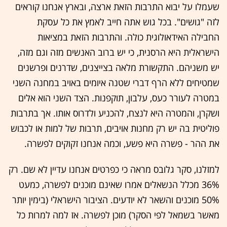
שעמלו על יבוא התרבות הזאת ארצה, ובארץ אנחנו קוראים
לזה "גושים". בכל גוש אתה חייב לאמץ את כל עסקת
החבילה האידאולוגית כולה. והתרבות הזאת במציאות
הישראלית היא הרסנית, כי יש ברוב האנשים מזה וגם מזה,
יש משניהם. התקשורת מלאה בצייצנים, שדרנים ופרשנים
שמטיחים ללא הרף דברי שטנה איומים באויב במחנה השני
במטרה לעורר כעס, עלבון, תוקפנות. הצד השני הוא אלים
ושקרן, והמטרה היא לנצח, להכניע ולדרוס אותו. אך בתרבות
פוליטית בה יש רק מחנות אויבים, תרבות של למות או לכבוש
את ההר - פשרה היא פשע, וכמה אנחנו זקוקים לפשרה.
למזלנו, סקר גלובס מראה כי כפרטים אנחנו עדיין לא שם. רק
36% מכלל הנשאלים אמרו שאינם מוכנים לפשרה, כמעט
50% מוכנים והשאר לא יודעים. הציבור הישראלי (בימין יותר
מאשר בשמאל לפי הסקר) מוכן לפשרה. אז למה למרות כל