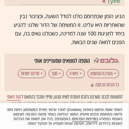
שיווקי
)
הגיע הזמן שנתרומם כולנו לגודל השעה, וכציבור נבין
שהאחריות היא עלינו. זו המשימה של הדור שלנו: להגיע
ביחד לחגיגות 100 שנה למדינה, כשכולנו גאים בה, עם
הפנים למאה שנים הבאות.
הוספה לנושאים שמעניינים אותי
מערכת המשפט
פשרה
סקר
מדינת ישראל
כל תגיות הכתבה
דמוקרטיה
ימין פוליטי
שמאל פוליטי
לתשומת לבכם: מערכת גלובס חותרת לשיח מגוון, ענייני ומכבד בהתאם ל
קוד האתי
המופיע
בדו"ח האמון
לפיו אנו פועלים. ביטויי אלימות, גזענות, הסתה או כל שיח
בלתי הולם אחר מסוננים בצורה
אוטומטית
ולא יפורסמו באתר.
האתר עושה שימוש בעוגיות (Cookies) לצורך שיפור חוויית המשתמש, ניתוח נתוני
גלישה והתאמת תכנים אישית. המשך הגלישה באתר מהווה הסכמה לשימוש
בעוגיות כמפורט
במדיניות הפרטיות
. באפשרותך, בכל עת, לשנות את הגדרות
העוגיות בדפדפן. לידיעתך, חסימת עוגיות תשפיע על תפקוד האתר.