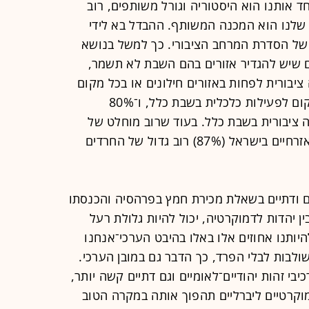
 אותנו הוא היסטוריה וגורל משותפים, רוב
עוד הדתי שלנו הוא המכנה המשותף. ההבדל בא לידי
 של הסדרת המרחב הציבורי. כך למשל בנושא
לונים סבורים שיש להגדיר אזורים בהם השבת לא תשמר,
ה ציבורית לפחות באזורים חילונים או בכל מקום
(35%). 58% מהדתיים סבורים שאין מקום לפעילות כלכלית בשבת כלל, ו־80%
 ציבורית בשבת כלל. בעוד שרוב מוחלט של
החילונים סבורים שיש מקום לנישואין אזרחיים בישראל (87%) רוב גדול של החרדים
ים ודתיים בשאלת מכירת חמץ בפרהסיה והכנסתו
ן יהדות לדמוקרטיה, יכול להיות גלולת רעל
ותנו אחוזים אלו באלו בהיבט הערכי־אנחנו
לבות לבלי הפרד, כך הדבר גם במובן הערכי.
י זהות יהודיים־לאומיים וגם דתיים קשה יותר,
מוקרטיים ליברליים תהפוך אותה במקרה הטוב