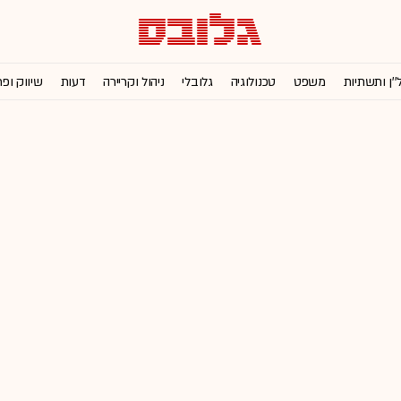
''ן ותשתיות
משפט
טכנולוגיה
גלובלי
ניהול וקריירה
דעות
שיווק ופ