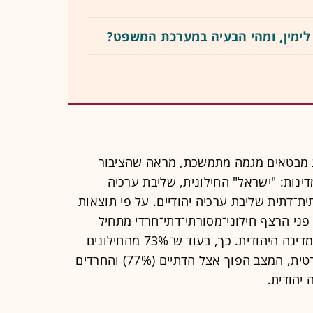
לימין, ומהי הבעיה במערכת המשפט?
ג מבטאים מגמה מתמשכת, מראה שהציבור
ינות: "ישראל" החילונית, שליבת ערכיה
ית־דתית שליבת ערכיה יהודיים. על פי תוצאות
פני הרצף חילוני־מסורתי־דתי־חרדי מתחיל
בתפיסת היסוד באשר ליסודותיה של המדינה היהודית. כך, בעוד ש־73% מהחילונים
רואים בישראל קודם לכל מדינה דמוקרטית, המצב הפוך אצל הדתיים (77%) והחרדים