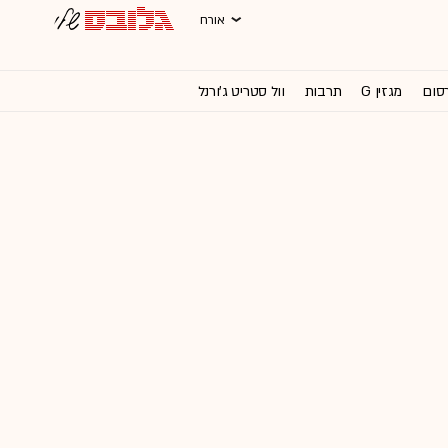
אורח
רסום
מגזין G
תרבות
וול סטריט ג'ורנל