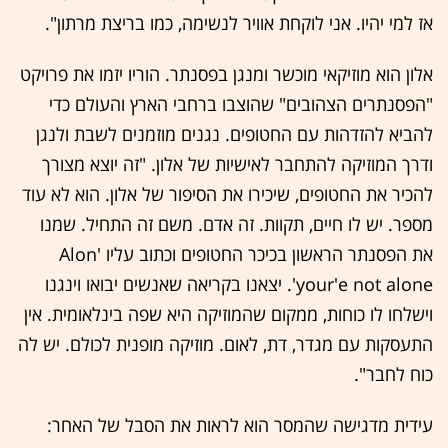
אז למי יהיו. אני לוקחת אוויר לנשימה, כמו בריצת מרתון".
אלון הוא מוזיקאי מוכשר ומנגן בפסנתר. הוריו יזמו את פרויקט
"הפסנתרים הצהובים" שהוצבו ברחבי הארץ והעולם כדי
להביא להזדהות עם החטופים. נגנים מוזמנים לשבת ולנגן
ודרך המוזיקה להתחבר לאישיות של אלון. "זה יוצא מצורך
להכיר את החטופים, שיכירו את הסיפור של אלון. הוא לא עוד
מספר. יש לו חיים, תקוות. זה אדם. משם זה התחיל. שמנו
את הפסנתר הראשון בכיכר החטופים וכתוב עליו 'Alon
your'e not alone'. יצאנו בקריאה שאנשים יבואו וינגנו
וישלחו לו כוחות, ממקום שהמוזיקה היא שפה בינלאומית. אין
התעסקות עם מגדר, דת, לאום. מוזיקה מופנית לכולם. יש לה
כוח לחבר".
עידית מדגישה שהמסר הוא לראות את הסבל של האחר: