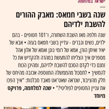
ישראל במלחמה
שנה בשבי חמאס: מאבק ההורים
להשבת ילדיהם
שנה חלפה מאז השבת השחורה, ו־101 חטופים - בהם
ילדים, נשים וגברים - עדיין בשבי חמאס בעזה • אבא של
יאיר ואיתן הורן, אמא של רומי גונן ואמא של אלון אהל
מספרים איך הצליחו להתעשת במהרה ולהקדיש את כל
זמנם כדי לקדם הסכם להשבת ילדיהם, ומהיכן הכוח
להמשיך • לתסכול מהממשלה התווספה אכזבה מהיחס של
חלק מהציבור, שנראה שאט־אט מאבד סבלנות: "איך הפכו
שנה למלחמה, פרויקט
את עניין החטופים לפוליטי?" •
מיוחד