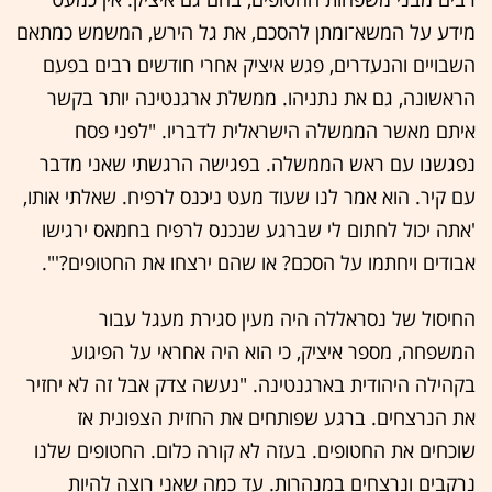
מידע על המשא־ומתן להסכם, את גל הירש, המשמש כמתאם
השבויים והנעדרים, פגש איציק אחרי חודשים רבים בפעם
הראשונה, גם את נתניהו. ממשלת ארגנטינה יותר בקשר
איתם מאשר הממשלה הישראלית לדבריו. "לפני פסח
נפגשנו עם ראש הממשלה. בפגישה הרגשתי שאני מדבר
עם קיר. הוא אמר לנו שעוד מעט ניכנס לרפיח. שאלתי אותו,
'אתה יכול לחתום לי שברגע שנכנס לרפיח בחמאס ירגישו
אבודים ויחתמו על הסכם? או שהם ירצחו את החטופים?'".
החיסול של נסראללה היה מעין סגירת מעגל עבור
המשפחה, מספר איציק, כי הוא היה אחראי על הפיגוע
בקהילה היהודית בארגנטינה. "נעשה צדק אבל זה לא יחזיר
את הנרצחים. ברגע שפותחים את החזית הצפונית אז
שוכחים את החטופים. בעזה לא קורה כלום. החטופים שלנו
נרקבים ונרצחים במנהרות. עד כמה שאני רוצה להיות