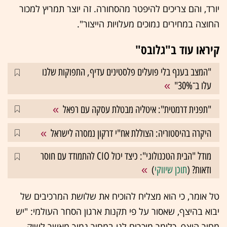
יורד, והם צריכים להיפטר מהסחורה. זה יוצר תמריץ למכור
החוצה במחירים נמוכים מעלויות הייצור".
קיראו עוד ב"גלובס"
"המצב בענף בלי פועלים פלסטינים עדיף, התפוקות שלנו
עלו ב־30%"
"תפנית דרמטית": איטליה מבטלת עסקה עם רפאל
היקרה בהיסטוריה: הצוללת אח"י דרקון נמסרה לישראל
מודל "הבית הטכנולוגי": כיצד יכול CIO להתמודד עם חוסר
ודאות? (
תוכן שיווקי
)
טל אומר, כי הוא מצליח להוכיח את שלושת המרכיבים של
יבוא בהיצף, שאסור על פי תקנות ארגון הסחר העולמי: "יש
מחיר היצף, כלומר מוכרים לנו במחיר נמוך מאשר לשוק