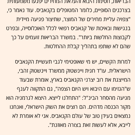
הבריאות, חסימת היבוא והעלאת המחירים יפגעו משמעותית
בצרכנים הסופיים, כלומר המטופלים בקנאביס. עוד נאמר כי,
"צפויה עליית מחירים של המוצר, שתיצור פגיעה מיידית
בנגישות ובאיכות של קנאביס רפואי לכלל האוכלוסייה, ובפרט
לקבוצות החלשות ביותר". במשרד הבריאות זועמים על כך
שהם לא שותפו בתהליך קבלת ההחלטות.
למרות הקשיים, יש מי שאופטימי לגבי תעשיית הקנאביס
הישראלית. עו"ד חגית ויינשטוק ממשרד ויינשטוק זהבי,
המייצגת את רוב יצרני הקנאביס בארץ, אומרת שבעוד
ש"הגזימו עם היבוא ויש היום הצפה", גם התקווה לענף
מגיעה מהסחר הבינ"ל: "התחלנו לייצא. היצוא לגרמניה הוא
מקור הכנסה מדהים. הם רוצים את השוק הישראלי, ואנחנו
נמצאים בעידן טוב של עולם הקנאביס. אני לא אומרת לא
לייבא, אלא לעשות זאת בצורה מאוזנת".