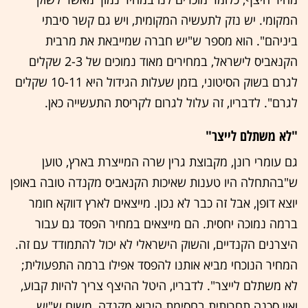
המקומי. יש נזק לתעשיה המקומית, ויש גם קשר סיבתי
ביניהם". הוא מספר ש"יש חברה שמייבאת את מרבית
הקנאביס לישראל, במחירים מאוד נמוכים של 2-3 שקלים
לגרם בשוק הסיטוני, בזמן שעלות הגידול היא 10-11 שקלים
לגרם". לדבריו, זה עלול לגרום לקריסת התעשייה כאן.
"לא משתלם לייצר"
גם עומרי רונן, מקבוצת גרין שרה המייצרת בארץ, טוען
ש"בהתחלה היו טענות שאיכות הקנאביס מקנדה טובה באופן
יוצא דופן, אבל זה כבר לא נכון. מייצאים לארץ דווקא חומר
ברמה נמוכה יחסית. הם מייצאים במחיר הפסד גם עבור
היצרנים הקנדיים, והשוק הישראלי לא יכול להתמודד עם זה.
המחיר הנוכחי מביא אותנו להפסד אפילו ברמה התפעולית;
לא משתלם לייצר". לדבריו, היטל ההיצף צריך להיות קבוע,
ואין סכנה תחרותית בחסימת היבוא מקנדה, משום ש"יש