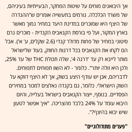
אך היבואנים מוחים על שיטות המחקר, הבעייתיות בעיניהם,
של משרד הכלכלה. גורמים בתעשייה אומרים ש"ההגדרה
של היצף היא שמוכרים במדינת היעד במחיר נמוך מאשר
בארץ המקור, ועל פי בורסת הקנאביס הקנדית - מוכרים גרם
סיטוני במחיר של פחות מדולר קנדי (2.6 שקלים, ע' א'). אבל
הם לקחו את הקנאביס בכל דרגות החוזק, בעוד שלישראל
מותר לייבא רק עד 'דרגה 4', שלה תכולת THC של עד 25%,
ולכן היא זולה יותר". כלומר - לא השוו תפוחים לתפוחים.
לדבריהם, אכן יש עודף היצע בשוק, אך לא היצף דווקא על
השוק הישראלי. כלומר, גם בקנדה נאלצים למכור במחירים
הפסדיים. בנוסף, ייצור הקנאביס בישראל בעלייה, והיום
היבוא עומד על 24% בלבד מהצריכה. "איך אפשר לטעון
שיש יבוא בהיצף?".
​"פערים מתודולוגיים"