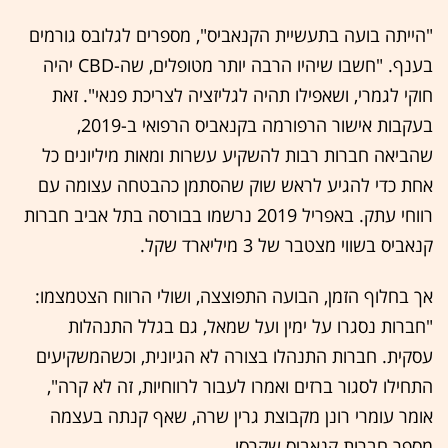
"הייתה בועה בתעשיית הקנאביס", מספרים לגלובס גורמים
בענף. "חשבו שיהיו הרבה יותר מטופלים, שה-CBD יהיה
חוקי לגמרי, ושאפילו תהיה לגליזציה לצריכת פנאי". זאת
בעקבות אישור הרפורמה בקנאביס הרפואי ב-2019,
שהביאה חברות רבות להשקיע עשרות ומאות מיליונים כל
אחת כדי להגיע לראש שוק שהסתמן כהבטחה עצומה עם
רווחי עתק. באפריל 2019 נרשמו בבורסה בתל אביב חברות
קנאביס בשווי מצטבר של 3 מיליארד שקל.
אך בחלוף הזמן, הבועה התפוצצה, ושולי הרווח הצטמצמו:
"חברות נסגרו על ימין ועל שמאל, גם בגלל התנהלות
עסקית. חברות התנהלו בצורה לא הגיונית, וכשהמשקיעים
התחילו לסגור ברזים ואמרו לעבור לרווחיות, זה לא קרה",
אומר עומרי רונן מקבוצת גרין שרה, שאף קנתה בעצמה
מספר חברות קנאביס שקרסו.