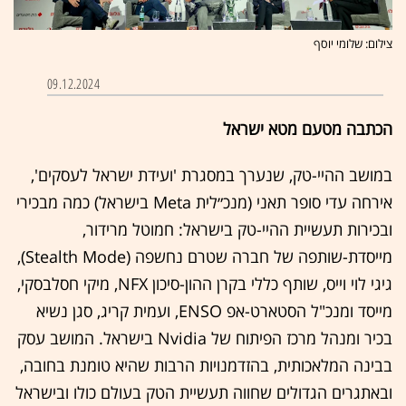
צילום: שלומי יוסף
09.12.2024
הכתבה מטעם מטא ישראל
במושב ההיי-טק, שנערך במסגרת 'ועידת ישראל לעסקים',
אירחה עדי סופר תאני (מנכ״לית Meta בישראל) כמה מבכירי
ובכירות תעשיית ההיי-טק בישראל: חמוטל מרידור,
מייסדת-שותפה של חברה שטרם נחשפה (Stealth Mode),
גיגי לוי וייס, שותף כללי בקרן ההון-סיכון NFX, מיקי חסלבסקי,
מייסד ומנכ"ל הסטארט-אפ ENSO, ועמית קריג, סגן נשיא
בכיר ומנהל מרכז הפיתוח של Nvidia בישראל. המושב עסק
בבינה המלאכותית, בהזדמנויות הרבות שהיא טומנת בחובה,
ובאתגרים הגדולים שחווה תעשיית הטק בעולם כולו ובישראל