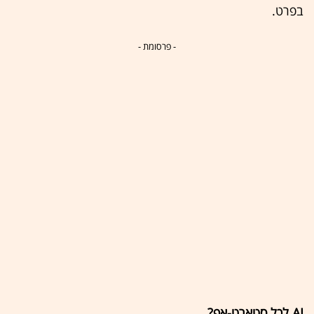
בפרט.
- פרסומת -
AI לכל סטארט-אפ?