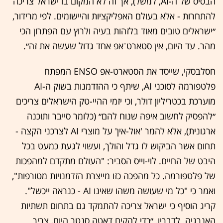
הבסיס של ה-AI, למשל), אך זה לא המקום בו ישראל צריכה
להתחרות - אלא בעולם האפליקציות והיישומים. לפי מרידור,
״ישראלים טובים מאוד בלזהות בעיה ולרוץ עם הפתרון הכי
מהר. עד היום, אין סטארט־אפ אחד גדול שעשה את זה״.
חסלבסקי, שייסד את הסטארט-אפ ENSO המפתח
פלטפורמה לסוכני AI, שיתף כי ההזדמנות בשוק ה-AI
מוערכת בכטריליון דולר, וכי יזמי ההיי-טק הישראלים צריכים
״להפסיק לחשוב איפה שנוח להם״ (כלומר סייבר ותוכנה
ארגונית), אלא להמר 'אול-אין' על מוצרי AI לצרכני הקצה -
תחום אשר הביקוש לו גדל והולך, ועשוי לגעת כמעט בכל
היבט של החיים. לוי-וייס הסביר: "העולם מתקדם למהפכות
של פלטפורמה. כל מהפכה כזו מייצרת הזדמנויות מטורפות",
ואמר כי "כל מי שעושה משהו שאינו AI - כנראה ייכשל".
קריג הוסיף כי ישראל צריכה להתמקד גם בתחום תשתיות
האנרגיה. לדבריו, ״כדי להקים דאטה סנטר היום, צריך