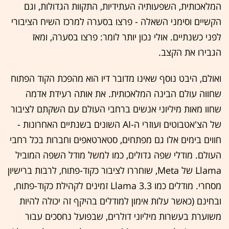
המלאכותית, השפעותיה העתידיות, התקוות הגדולות, וגם
הקשיים וסימני השאלה - פרצו בסערה למרכז השיח הציבורי
לפני כשנתיים. אולי נכון יותר לומר: פרצו בסערה, ומאז
הגבירו את הקצב.
ואולם, היבט נוסף שאינו מדובר דיו הוא מהפכת הקוד הפתוח
שחווה עולם הבינה המלאכותית. את אותה רעידת אדמה
שחוו מאות מיליוני אנשים ברחבי העולם עם השקתם לציבור
של הצ'אטבוטים ועוזרי ה-AI השונים בשנתיים האחרונות -
חווים בימים אלו גם מפתחים, סטארטאפים וחברות בכל רחבי
העולם. מודלי שפה גדולים, כמו למשל מודל השפה המוביל
Llama של Meta, שוחררו לציבור כקוד-פתוח, לרבות ברישיון
מסחרי. מודלים כמו Llama 3.3 זמינים לקהילת כקוד-פתוח,
ובחינם (כאשר עלות אימון למודלים בהיקף זה יכולה להיות
משוערת בעשרות מיליוני דולרים, שבפועל נחסכים עבור