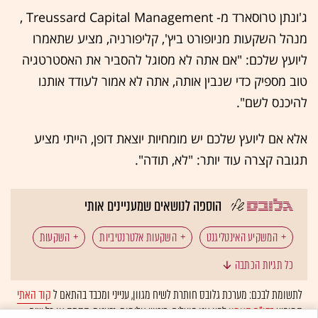
ג'ונתן טרוסארד מ- Treussard Capital Management ,
מנהל השקעות מניופורט ביץ', קליפורניה, מציע שתאמרו
ליועץ שלכם: "אם אתה לא מסוגל להסביר את האסטרטגיה
טוב מספיק כדי שנבין אותה, אתה לא אמור לעודד אותנו
להיכנס לשם".
אלא אם ליועץ שלכם יש מומחיות יוצאת דופן, הייתי מציע
תגובה קצרה עוד יותר: "לא, תודה".
הוספה לנושאים שמעניינים אותי
המשקיע האינטליגנט
השקעות אלטרנטיביות
השקעות
כל תגיות הכתבה
וול סטריט
תיק השקעות
לתשומת לבכם: מערכת גלובס חותרת לשיח מגוון, ענייני ומכבד בהתאם ל
קוד האתי
המופיע
בדו"ח האמון
לפיו אנו פועלים. ביטויי אלימות, גזענות, הסתה או כל שיח