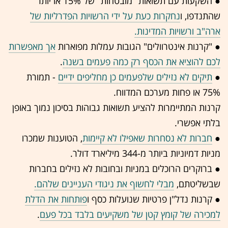
● השקעות עם תשואות "מובטחות" של 15% או יותר
שהתנדפו, ו
נחקרות כעת על ידי הרשויות הפדרליות של
ארה"ב ורשויות המדינות.
● "קרנות אינטרוולים" הגובות עמלות מפוארות
אך מאפשרות
לכם להוציא את הכסף רק כמה פעמים בשנה
.
●
תיקים לא נזילים שלפעמים כן מחליפים ידיים
- תמורת
75% או פחות מערכם המדווח.
קרנות המתיימרות להציע תשואות גבוהות בסיכון נמוך באופן
בלתי אפשרי.
●
חברות לא נסחרות שאפילו לא קיימות
, הטוענות שמכרו
מניות דמיוניות ביותר מ-344 מיליארד דולר.
● ברוקרים הרוכלים במניות ובחובות לא נזילים בחברות
שבשליטתם,
מבלי לחשוף את ניגודי העניינים שלהם.
● קרנות נדל"ן פרטיות שנועלות כסף ו
פותחות את הדלת
למכירה של קומץ קטן של משקיעים בלבד בכל פעם
.