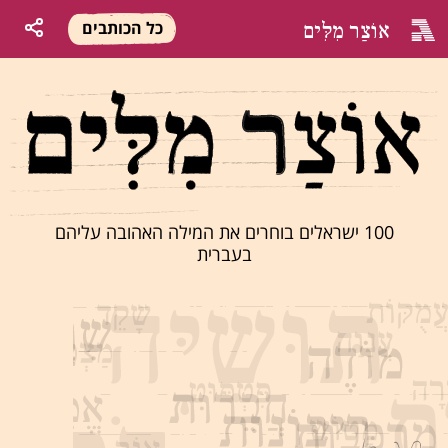
אוֹצַר מִלִּים
כל הכותבים
100 ישראלים בוחרים את המילה האהובה עליהם
בעברית