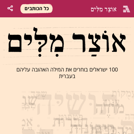
אוֹצַר מִלִּים
כל הכותבים
100 ישראלים בוחרים את המילה האהובה עליהם
בעברית