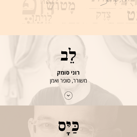
לֵב
רוני סומק
משורר, סופר ואמן
כַּיָּס