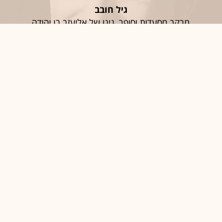
גיל חובב
מבקר מסעדות וסופר, נינו של אליעזר בן יהודה
חֶמְלָה
סיגל יעקבי
האפוטרופוס הכללי וכונסת הנכסים הרשמית
יַאלְלָה; אַחְלָה