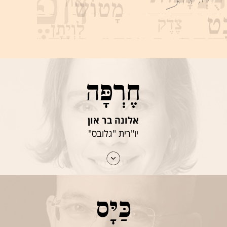
חֶרְפָּה
אלונה בר און
יו"רית "גלובס"
כַּיָּס