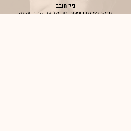
גיל חובב
מבקר מסעדות וסופר, נינו של אליעזר בן יהודה
חֶמְלָה
סיגל יעקבי
האפוטרופוס הכללי וכונסת הנכסים הרשמית
יַאלְלָה; אַחְלָה