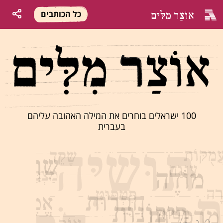
אוֹצַר מִלִּים
כל הכותבים
100 ישראלים בוחרים את המילה האהובה עליהם
בעברית