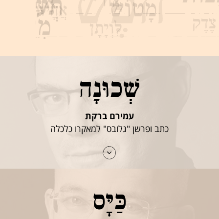
שְׁכוּנָה
עמירם ברקת
כתב ופרשן "גלובס" למאקרו כלכלה
כַּיָּס