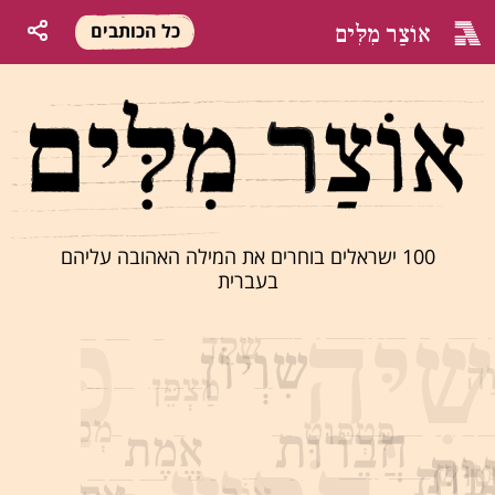
אוֹצַר מִלִּים
כל הכותבים
100 ישראלים בוחרים את המילה האהובה עליהם
בעברית