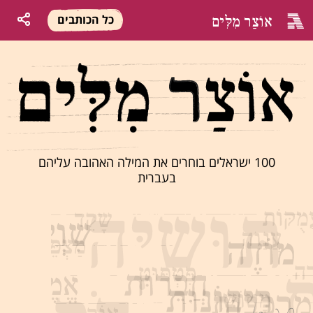
אוֹצַר מִלִּים
כל הכותבים
100 ישראלים בוחרים את המילה האהובה עליהם
בעברית