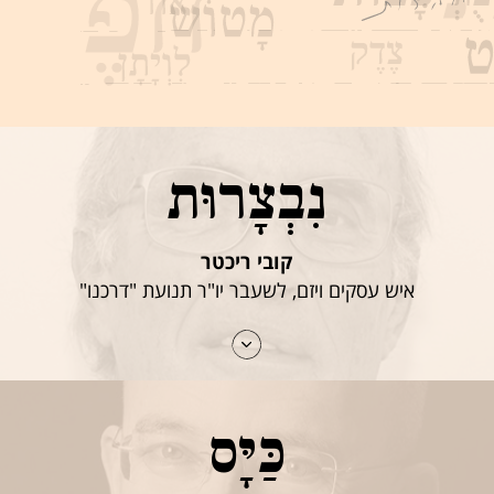
נִבְצָרוּת
קובי ריכטר
איש עסקים ויזם, לשעבר יו"ר תנועת "דרכנו"
כַּיָּס