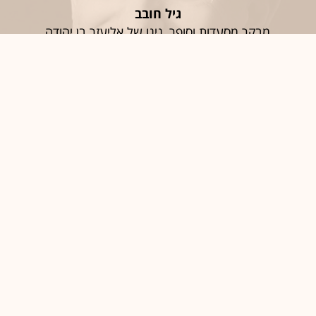
גיל חובב
מבקר מסעדות וסופר, נינו של אליעזר בן יהודה
חֶמְלָה
סיגל יעקבי
האפוטרופוס הכללי וכונסת הנכסים הרשמית
יַאלְלָה; אַחְלָה