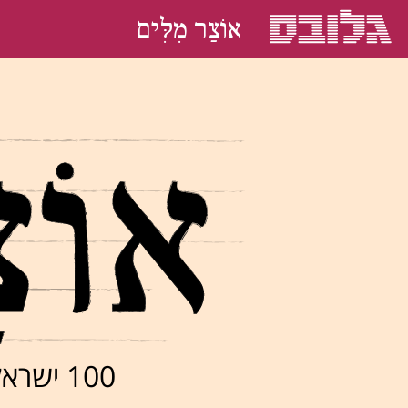
אוֹצַר מִלִּים
100 ישראלים בוחרים את המילה האהובה עליהם בעברית