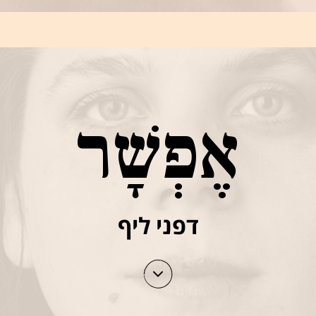
אֶפְשָׁר
דפני ליף