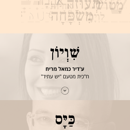
שִׁוְיוֹן
ע'דיר כמאל מריח
ח"כית מטעם "יש עתיד"
כַּיָּס