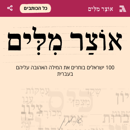
אוֹצַר מִלִּים
כל הכותבים
100 ישראלים בוחרים את המילה האהובה עליהם
בעברית