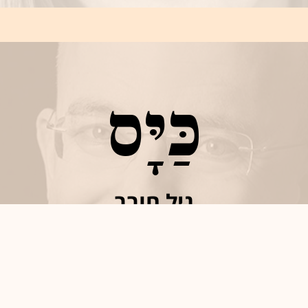
כַּיָּס
גיל חובב
מבקר מסעדות וסופר, נינו של אליעזר בן יהודה