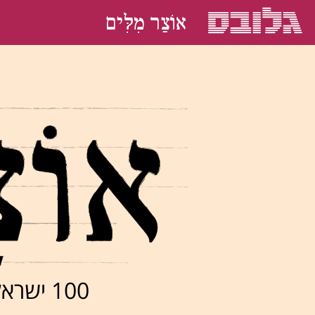
אוֹצַר מִלִּים
100 ישראלים בוחרים את המילה האהובה עליהם בעברית