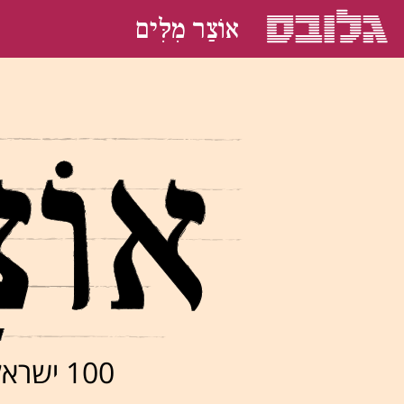
אוֹצַר מִלִּים
100 ישראלים בוחרים את המילה האהובה עליהם בעברית