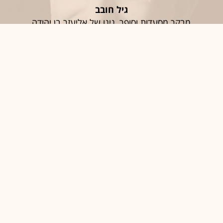
גיל חובב
מבקר מסעדות וסופר, נינו של אליעזר בן יהודה
חֶמְלָה
סיגל יעקבי
האפוטרופוס הכללי וכונסת הנכסים הרשמית
יַאלְלָה; אַחְלָה