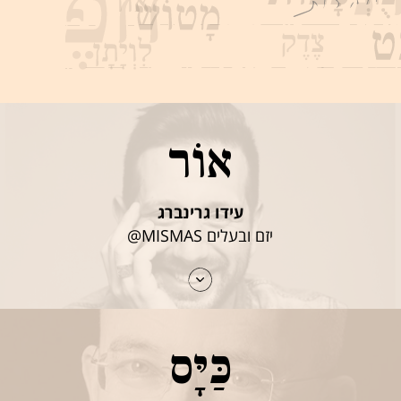
אוֹר
עידו גרינברג
יזם ובעלים MISMAS@
כַּיָּס