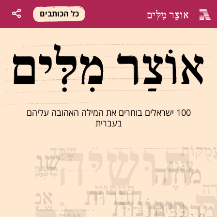
אוֹצַר מִלִּים
כל הכותבים
100 ישראלים בוחרים את המילה האהובה עליהם
בעברית