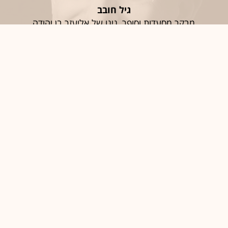
גיל חובב
מבקר מסעדות וסופר, נינו של אליעזר בן יהודה
חֶמְלָה
סיגל יעקבי
האפוטרופוס הכללי וכונסת הנכסים הרשמית
יַאלְלָה; אַחְלָה