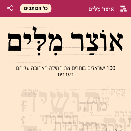
אוֹצַר מִלִּים
כל הכותבים
100 ישראלים בוחרים את המילה האהובה עליהם
בעברית