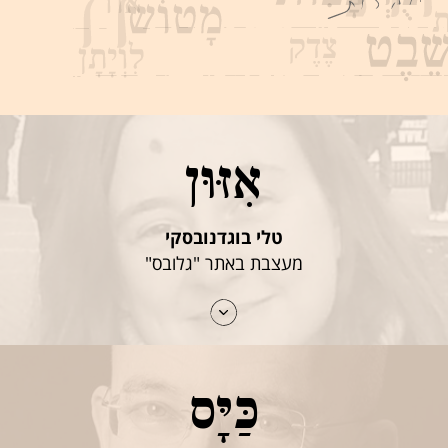
אִזּוּן
טלי בוגדנובסקי
מעצבת באתר "גלובס"
כַּיָּס