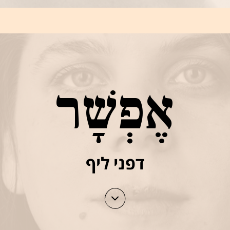
אֶפְשָׁר
דפני ליף