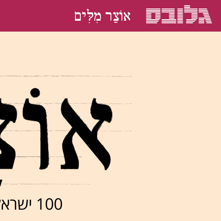
אוֹצַר מִלִּים
100 ישראלים בוחרים את המילה האהובה עליהם בעברית