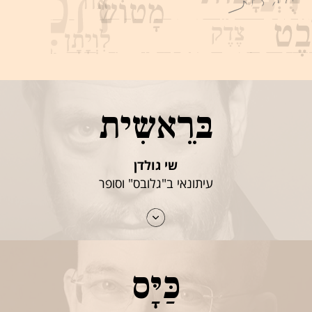
בּרֵאשִית
שי גולדן
עיתונאי ב"גלובס" וסופר
כַּיָּס