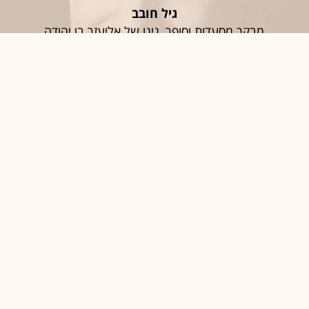
גיל חובב
מבקר מסעדות וסופר, נינו של אליעזר בן יהודה
חֶמְלָה
סיגל יעקבי
האפוטרופוס הכללי וכונסת הנכסים הרשמית
יַאלְלָה; אַחְלָה