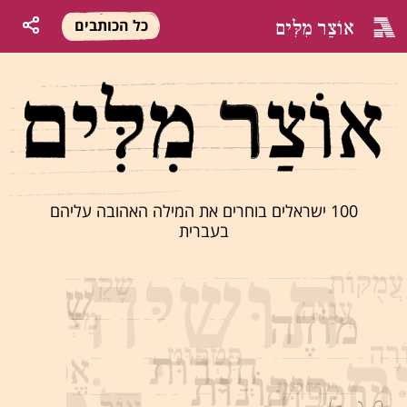
אוֹצַר מִלִּים
כל הכותבים
100 ישראלים בוחרים את המילה האהובה עליהם
בעברית