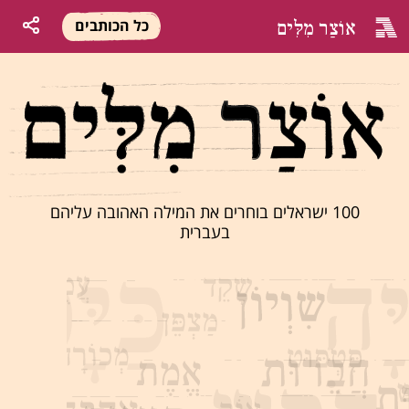
אוֹצַר מִלִּים
כל הכותבים
100 ישראלים בוחרים את המילה האהובה עליהם
בעברית