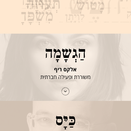
הַגְשָמָה
אלקס ריף
משוררת ופעילה חברתית
כַּיָּס