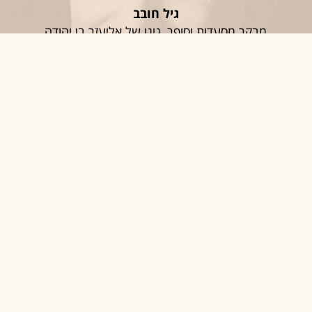
גיל חובב
מבקר מסעדות וסופר, נינו של אליעזר בן יהודה
חֶמְלָה
סיגל יעקבי
האפוטרופוס הכללי וכונסת הנכסים הרשמית
יַאלְלָה; אַחְלָה