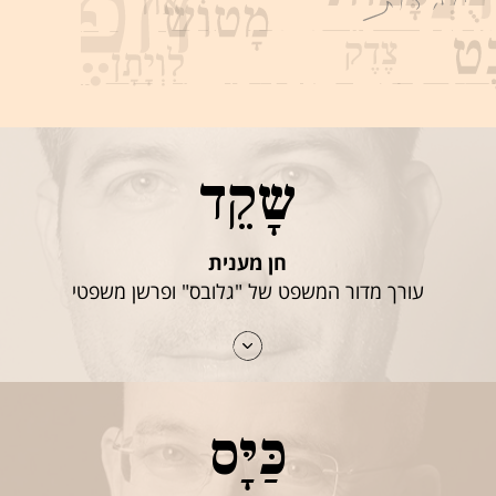
שָקֵד
חן מענית
עורך מדור המשפט של "גלובס" ופרשן משפטי
כַּיָּס