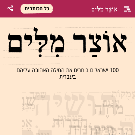
אוֹצַר מִלִּים
כל הכותבים
100 ישראלים בוחרים את המילה האהובה עליהם
בעברית