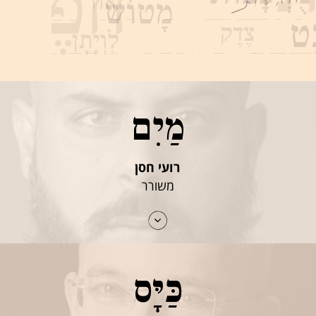
מַיִם
רועי חסן
משורר
כַּיָּס