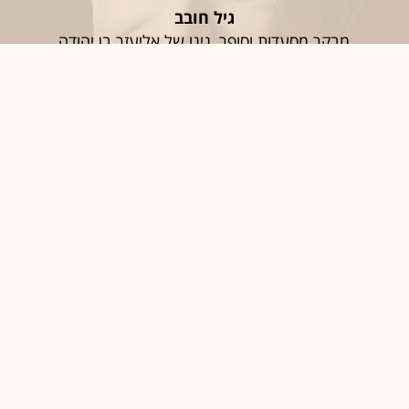
גיל חובב
מבקר מסעדות וסופר, נינו של אליעזר בן יהודה
חֶמְלָה
סיגל יעקבי
האפוטרופוס הכללי וכונסת הנכסים הרשמית
יַאלְלָה; אַחְלָה