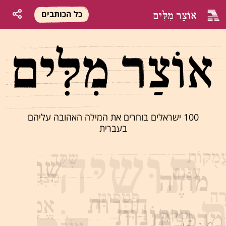
אוֹצַר מִלִּים
כל הכותבים
100 ישראלים בוחרים את המילה האהובה עליהם
בעברית