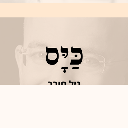
כַּיָּס
גיל חובב
מבקר מסעדות וסופר, נינו של אליעזר בן יהודה