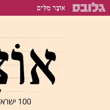
אוֹצַר מִלִּים
100 ישראלים בוחרים את המילה האהובה עליהם בעברית