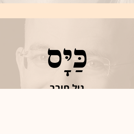
כַּיָּס
גיל חובב
מבקר מסעדות וסופר, נינו של אליעזר בן יהודה