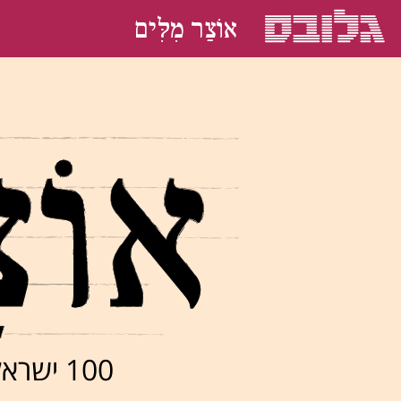
אוֹצַר מִלִּים
100 ישראלים בוחרים את המילה האהובה עליהם בעברית