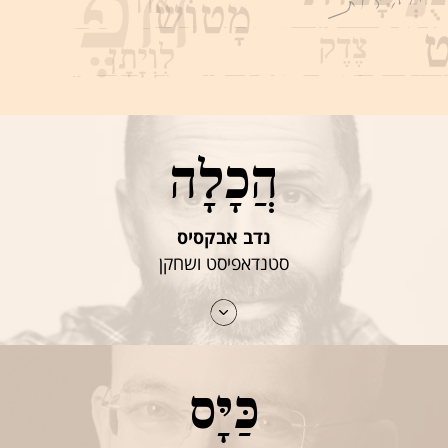
הֲכָלָה
נדב אבקסיס
סטנדאפיסט ושחקן
כַּיָּס