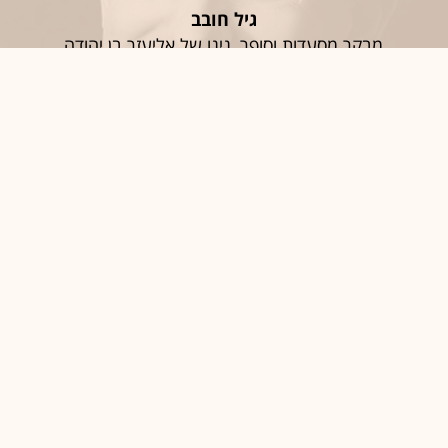
גיל חובב
מבקר מסעדות וסופר, נינו של אליעזר בן יהודה
חֶמְלָה
סיגל יעקבי
האפוטרופוס הכללי וכונסת הנכסים הרשמית
יַאלְלָה; אַחְלָה