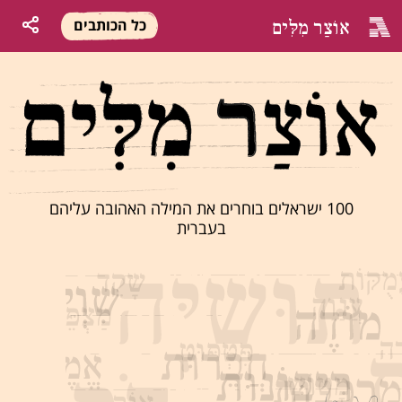
אוֹצַר מִלִּים
כל הכותבים
100 ישראלים בוחרים את המילה האהובה עליהם
בעברית