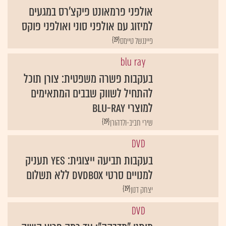
אולפני פרמאונט פיקצ'רס במגעים
למיזוג עם אולפני סוני ואולפני פוקס
{19}
פייננשל טיימס‏
blu ray
בעקבות פשרה משפטית: צורן תוכל
להתחיל לשווק שבבים המתאימים
למוצרי Blu-ray
{19}
שירי חביב-ולדהורן
DVD
בעקבות תביעה ייצוגית: YES תעניק
למנויים סרטי DVDBOX ללא תשלום
{19}
יצחק דנון‏
DVD