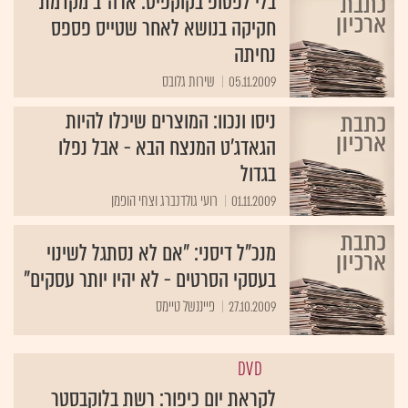
בלי לפטופ בקוקפיט: ארה"ב מקדמת
חקיקה בנושא לאחר שטייס פספס
נחיתה
05.11.2009
שירות גלובס
ניסו ונכוו: המוצרים שיכלו להיות
הגאדג'ט המנצח הבא - אבל נפלו
בגדול
01.11.2009
רועי גולדנברג וצחי הופמן
מנכ"ל דיסני: "אם לא נסתגל לשינוי
בעסקי הסרטים - לא יהיו יותר עסקים"
27.10.2009
פייננשל טיימס
DVD
לקראת יום כיפור: רשת בלוקבסטר