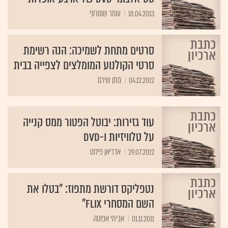
18.04.2013
עומר שומרוני
סרטים מתחת לשמיכה: הנה רשימת
סרטי הקולנוע המומלצים לצפייה בבית
04.12.2012
מתן שירם
עוד גזירות: יבוטל הפטור ממס קנייה
על טלוויזיות ו-DVD
29.07.2012
אדריאן פילוט
נטפליקס דורשת מתפוז: "בטלו את
השם המסחרי Flix"
01.11.2011
אביחי אפוטה