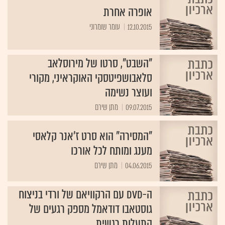
אופרה אחרת
12.10.2015
עומר שומרוני
"השבט", סרטו של מירוסלאב
סלאבושפיטסקי האוקראיני, מקורי
ועוצר נשימה
09.07.2015
מתן שירם
"המסירה" הוא סרט ז'אנר קלאסי
מענג ומותח לכל אורכו
04.06.2015
מתן שירם
ה-DVD עם הרקוויאם של ורדי בניצוח
גוסטאבו דודאמל מספק רגעים של
התעלות רגשית