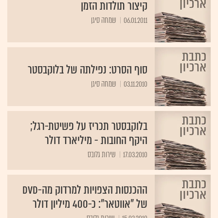
קיצור תולדות הזמן
06.01.2011
שמחה סיגן
סוף הסרט: נפילתה של בלוקבסטר
03.11.2010
שמחה סיגן
בלוקבסטר תכריז על פשיטת-רגל;
היקף החובות - מיליארד דולר
17.03.2010
שירות גלובס
ההכנסות הצפויות למרדוק מה-DVD
של "אווטאר": כ-400 מיליון דולר