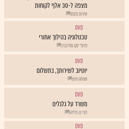
מצפה ל-30 אלף לקוחות
{19}
שירות גלובס
DVD
טכנולוגיה בהילוך אחורי
{19}
פרופ' ינקו גולדנברג
DVD
יוטיוב לשירותך, בתשלום
{19}
שמחה סיגן
DVD
משרד על גלגלים
{19}
דובי בן גדליהו
DVD