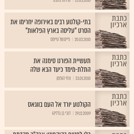
15.03.2010
שירות גלובס
בתי-קולנוע רבים באירופה יחרימו את
הסרט "עליסה בארץ הפלאות"
20.02.2010
פייננשל טיימס‏
תעשיית הפורנו סימנה את
התלת-מימד כיעד הבא שלה
23.01.2010
צחי הופמן
הקולנוע יורד אל העם בווגאס
29.12.2009
דובי בן גדליהו