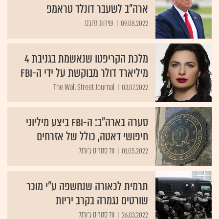
ארה"ב לשעבר דונלד טראמפ
09.08.2022
שירות גלובס
מלכת הקריפטו שנאשמת בגניבת 4
מיליארד דולר מבוקשת על ידי ה-FBI
The Wall Street Journal
03.07.2022
סערה בארה"ב: ה-FBI ביצע מיליוני
חיפושי דאטה, כולל של אזרחים
01.05.2022
וול סטריט ג'ורנל
תרמית לכאורה שנחשפה ע"י מוכר
שורטים נגמרה בקרב יריות
26.03.2022
וול סטריט ג'ורנל