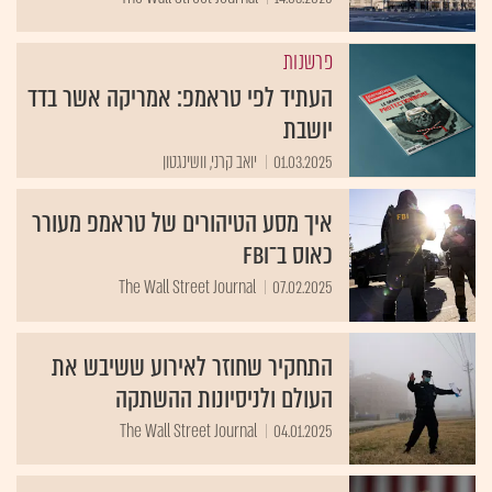
פרשנות
העתיד לפי טראמפ: אמריקה אשר בדד
יושבת
01.03.2025
יואב קרני, וושינגטון
איך מסע הטיהורים של טראמפ מעורר
כאוס ב־FBI
The Wall Street Journal
07.02.2025
התחקיר שחוזר לאירוע ששיבש את
העולם ולניסיונות ההשתקה
The Wall Street Journal
04.01.2025