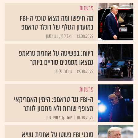
פרשנות
מה חיפשו ומה מצאו סוכני ה-FBI
במועדון הגולף של דונלד טראמפ
13.08.2022
יואב קרני, וושינגטון
דיווח: בפשיטה על אחוזת טראמפ
נמצאו מסמכים סודיים ביותר
12.08.2022
שירות גלובס
פרשנות
ה-FBI נגד טראמפ: הימין האמריקאי
מצופף שורות ולא מתכוון לוותר
10.08.2022
יואב קרני, וושינגטון
סוכני FBI פשטו על אחוזת נשיא