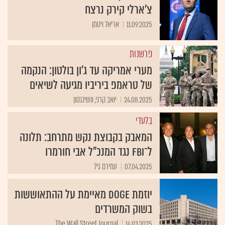
צ’ארלי קירק נרצח
11.09.2025
אריאל ויטמן
פרשנות
מערי אמריקה עד ג'ון בולטון: הנקמה
של טראמפ ביריביו מגיעה לשיאים
24.08.2025
יואב קרני, וושינגטון
בלעדי
המאבק בקבוצת נקש מתרחב: תלונה
ל־FBI נגד המנכ"ל אבי חורמרו
07.04.2025
עמירם גיל
יוזמת DOGE מאיימת על ההתאוששות
בשוק המשרדים
The Wall Street Journal
14.03.2025