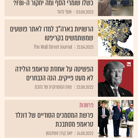
כשלו שומרי הסף ומה יחקור ה-FBI?
03.08.2023
אסף גלעד
הרשויות בארה"ב למדו לאתר פושעים
שמשתמשים בקריפטו
The Wall Street Journal
22.04.2023
הפשיטה על אחוזת טראמפ הולידה
לא מעט פייקים. הנה הנבחרים
22.08.2022
צוות המשרוקית של גלובס
פרשנות
פרשת המסמכים הסודיים של דונלד
טראמפ מסתבכת
14.08.2022
יואב קרני, וושינגטון