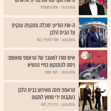
ה-FBI הקריסה את מניית אלארום
05.07.2026
איתן גרסטנפלד
ה-FBI הודיע: סוכלה מתקפה ענקית
על הבית הלבן
16.06.2026
אסף רוזנצוייג, N12
איש סודו לשעבר של טראמפ מואשם:
ניסה להתנקש בחיי הנשיא
30.04.2026
תומר שמאי
טראמפ פונה מאירוע בבית הלבן
בעקבות ירי מחוץ למקום
26.04.2026
ברק רביד, N12