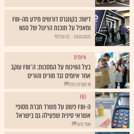
דיווח: בקונגרס דורשים מידע מה-FBI
ומאפל על תוכנת הריגול של NSO
03.03.2022
נבו טרבלסי
איומים
בצל הוויכוח על המסכות: ה־FBI עוקב
אחר איומים נגד מורים והורים
{19}
וול סטריט ג'ורנל
FBI
ה-FBI פשט על משרד חברת מסופי
אשראי סינית שפעילה גם בישראל
{19}
אסף גלעד