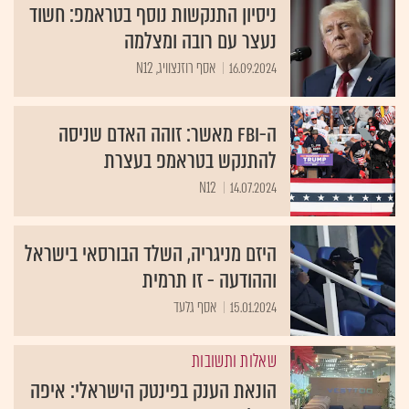
ניסיון התנקשות נוסף בטראמפ: חשוד
נעצר עם רובה ומצלמה
16.09.2024
אסף רוזנצוויג, N12
ה-FBI מאשר: זוהה האדם שניסה
להתנקש בטראמפ בעצרת
N12
14.07.2024
היזם מניגריה, השלד הבורסאי בישראל
וההודעה - זו תרמית
15.01.2024
אסף גלעד
שאלות ותשובות
הונאת הענק בפינטק הישראלי: איפה