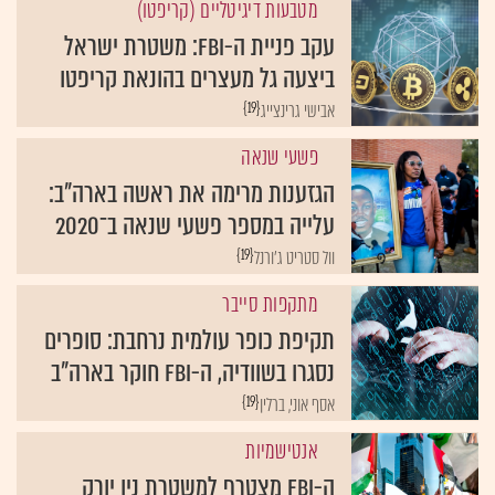
מטבעות דיגיטליים (קריפטו)
עקב פניית ה-FBI: משטרת ישראל
ביצעה גל מעצרים בהונאת קריפטו
{19}
אבישי גרינצייג
פשעי שנאה
הגזענות מרימה את ראשה בארה"ב:
עלייה במספר פשעי שנאה ב־2020
{19}
וול סטריט ג'ורנל
מתקפות סייבר
תקיפת כופר עולמית נרחבת: סופרים
נסגרו בשוודיה, ה-FBI חוקר בארה"ב
{19}
אסף אוני, ברלין
אנטישמיות
ה-FBI מצטרף למשטרת ניו יורק