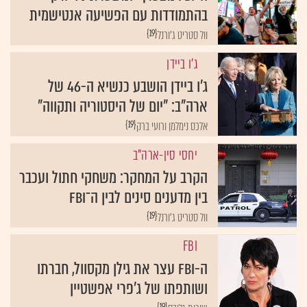
בהתמודדות עם הפשיעה אנטישמית
{19}
וול סטריט ג'ורנל
ג'ו ביידן
ג'ו ביידן הושבע כנשיא ה-46 של
ארה"ב: "יום של היסטוריה ותקווה"
{19}
אלכס נימלמן ורועי ברק
יחסי סין-ארה"ב
הקרב על המחקר: משחקי חתול ועכבר
בין מדענים סינים לבין ה־FBI
{19}
וול סטריט ג'ורנל
FBI
ה-FBI עצר את גילן מקסוול, חברתו
ושותפתו של ג'פרי אפשטיין
{19}