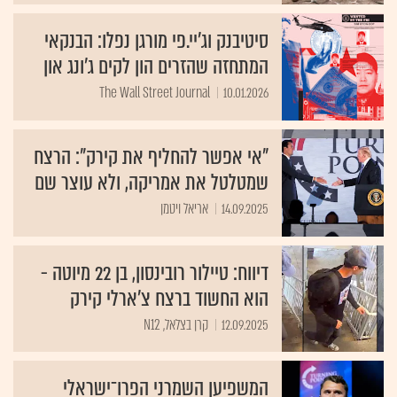
סיטיבנק וג'יי.פי מורגן נפלו: הבנקאי
המתחזה שהזרים הון לקים ג'ונג און
The Wall Street Journal
10.01.2026
"אי אפשר להחליף את קירק": הרצח
שמטלטל את אמריקה, ולא עוצר שם
14.09.2025
אריאל ויטמן
דיווח: טיילור רובינסון, בן 22 מיוטה -
הוא החשוד ברצח צ'ארלי קירק
12.09.2025
קרן בצלאל, N12
המשפיען השמרני הפרו־ישראלי