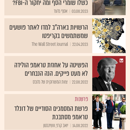
כשלו שומרי הסף ומה יחקור ה-FBI?
03.08.2023
אסף גלעד
הרשויות בארה"ב למדו לאתר פושעים
שמשתמשים בקריפטו
The Wall Street Journal
22.04.2023
הפשיטה על אחוזת טראמפ הולידה
לא מעט פייקים. הנה הנבחרים
22.08.2022
צוות המשרוקית של גלובס
פרשנות
פרשת המסמכים הסודיים של דונלד
טראמפ מסתבכת
14.08.2022
יואב קרני, וושינגטון