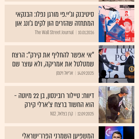
סיטיבנק וג'יי.פי מורגן נפלו: הבנקאי
המתחזה שהזרים הון לקים ג'ונג און
The Wall Street Journal
10.01.2026
"אי אפשר להחליף את קירק": הרצח
שמטלטל את אמריקה, ולא עוצר שם
14.09.2025
אריאל ויטמן
דיווח: טיילור רובינסון, בן 22 מיוטה -
הוא החשוד ברצח צ'ארלי קירק
12.09.2025
קרן בצלאל, N12
המשפיען השמרני הפרו־ישראלי