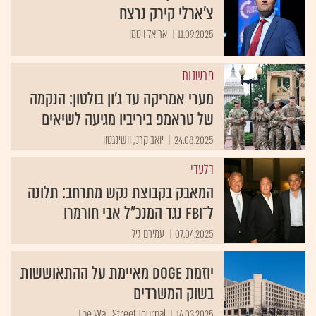
צ’ארלי קירק נרצח
11.09.2025
אריאל ויטמן
פרשנות
מערי אמריקה עד ג'ון בולטון: הנקמה
של טראמפ ביריביו מגיעה לשיאים
24.08.2025
יואב קרני, וושינגטון
בלעדי
המאבק בקבוצת נקש מתרחב: תלונה
ל־FBI נגד המנכ"ל אבי חורמרו
07.04.2025
עמירם גיל
יוזמת DOGE מאיימת על ההתאוששות
בשוק המשרדים
The Wall Street Journal
14.03.2025