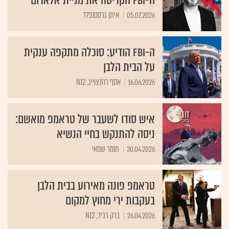
ה-FBI הקריסה את מניית אלארום
05.07.2026
איתן גרסטנפלד
ה-FBI הודיע: סוכלה מתקפה ענקית
על הבית הלבן
16.06.2026
אסף רוזנצוייג, N12
איש סודו לשעבר של טראמפ מואשם:
ניסה להתנקש בחיי הנשיא
30.04.2026
תומר שמאי
טראמפ פונה מאירוע בבית הלבן
בעקבות ירי מחוץ למקום
26.04.2026
ברק רביד, N12