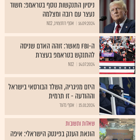
ניסיון התנקשות נוסף בטראמפ: חשוד
נעצר עם רובה ומצלמה
16.09.2024
אסף רוזנצוויג, N12
ה-FBI מאשר: זוהה האדם שניסה
להתנקש בטראמפ בעצרת
N12
14.07.2024
היזם מניגריה, השלד הבורסאי בישראל
וההודעה - זו תרמית
15.01.2024
אסף גלעד
שאלות ותשובות
הונאת הענק בפינטק הישראלי: איפה