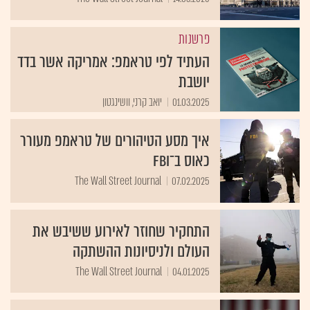
פרשנות
העתיד לפי טראמפ: אמריקה אשר בדד
יושבת
01.03.2025
יואב קרני, וושינגטון
איך מסע הטיהורים של טראמפ מעורר
כאוס ב־FBI
The Wall Street Journal
07.02.2025
התחקיר שחוזר לאירוע ששיבש את
העולם ולניסיונות ההשתקה
The Wall Street Journal
04.01.2025