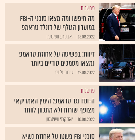
פרשנות
מה חיפשו ומה מצאו סוכני ה-FBI
במועדון הגולף של דונלד טראמפ
13.08.2022
יואב קרני, וושינגטון
דיווח: בפשיטה על אחוזת טראמפ
נמצאו מסמכים סודיים ביותר
12.08.2022
שירות גלובס
פרשנות
ה-FBI נגד טראמפ: הימין האמריקאי
מצופף שורות ולא מתכוון לוותר
10.08.2022
יואב קרני, וושינגטון
סוכני FBI פשטו על אחוזת נשיא