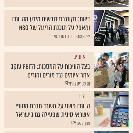
דיווח: בקונגרס דורשים מידע מה-FBI
ומאפל על תוכנת הריגול של NSO
03.03.2022
נבו טרבלסי
איומים
בצל הוויכוח על המסכות: ה־FBI עוקב
אחר איומים נגד מורים והורים
{19}
וול סטריט ג'ורנל
FBI
ה-FBI פשט על משרד חברת מסופי
אשראי סינית שפעילה גם בישראל
{19}
אסף גלעד