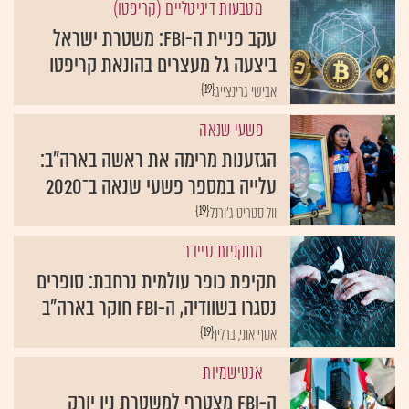
מטבעות דיגיטליים (קריפטו)
עקב פניית ה-FBI: משטרת ישראל
ביצעה גל מעצרים בהונאת קריפטו
{19}
אבישי גרינצייג
פשעי שנאה
הגזענות מרימה את ראשה בארה"ב:
עלייה במספר פשעי שנאה ב־2020
{19}
וול סטריט ג'ורנל
מתקפות סייבר
תקיפת כופר עולמית נרחבת: סופרים
נסגרו בשוודיה, ה-FBI חוקר בארה"ב
{19}
אסף אוני, ברלין
אנטישמיות
ה-FBI מצטרף למשטרת ניו יורק