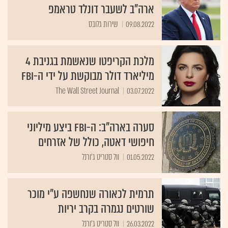
ארה"ב לשעבר דונלד טראמפ
09.08.2022
שירות גלובס
מלכת הקריפטו שנאשמת בגניבת 4
מיליארד דולר מבוקשת על ידי ה-FBI
The Wall Street Journal
03.07.2022
סערה בארה"ב: ה-FBI ביצע מיליוני
חיפושי דאטה, כולל של אזרחים
01.05.2022
וול סטריט ג'ורנל
תרמית לכאורה שנחשפה ע"י מוכר
שורטים נגמרה בקרב יריות
26.03.2022
וול סטריט ג'ורנל