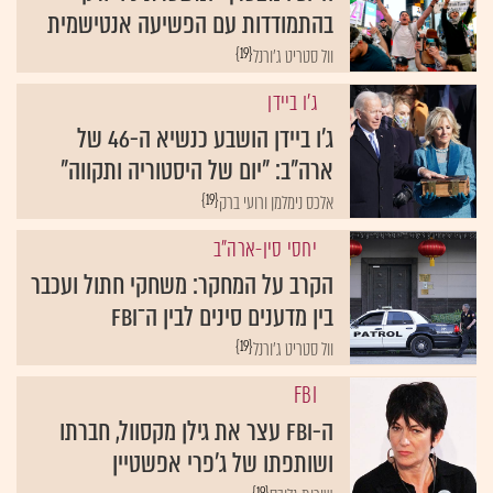
בהתמודדות עם הפשיעה אנטישמית
{19}
וול סטריט ג'ורנל
ג'ו ביידן
ג'ו ביידן הושבע כנשיא ה-46 של
ארה"ב: "יום של היסטוריה ותקווה"
{19}
אלכס נימלמן ורועי ברק
יחסי סין-ארה"ב
הקרב על המחקר: משחקי חתול ועכבר
בין מדענים סינים לבין ה־FBI
{19}
וול סטריט ג'ורנל
FBI
ה-FBI עצר את גילן מקסוול, חברתו
ושותפתו של ג'פרי אפשטיין
{19}