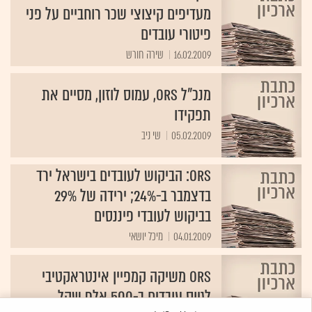
מעדיפים קיצוצי שכר רוחביים על פני
פיטורי עובדים
16.02.2009
שירה חורש
מנכ"ל ORS, עמוס לוזון, מסיים את
תפקידו
05.02.2009
שי ניב
ORS: הביקוש לעובדים בישראל ירד
בדצמבר ב-24%; ירידה של 29%
בביקוש לעובדי פיננסים
04.01.2009
מיכל יושאי
ORS משיקה קמפיין אינטראקטיבי
לגיוס עובדים ב-500 אלף שקל