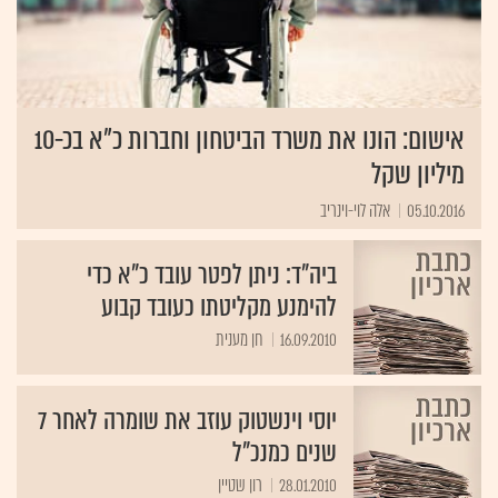
אישום: הונו את משרד הביטחון וחברות כ"א בכ-10
מיליון שקל
05.10.2016
אלה לוי-וינריב
ביה"ד: ניתן לפטר עובד כ"א כדי
להימנע מקליטתו כעובד קבוע
16.09.2010
יוסי וינשטוק עוזב את שומרה לאחר 7
שנים כמנכ"ל
28.01.2010
רון שטיין