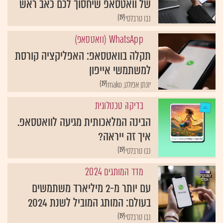
של וואטסאפ שיחסוך לכם כאב ראש
{19}
נבו טרבלסי
WhatsApp (וואטסאפ)
תקלה בוואטסאפ: האפליקציה קורסת
למשתמשי אייפון
{19}
יונתן אפולט, mako
בדיקה טכנולוגית
הבינה המלאכותית מגיעה לוואטסאפ.
איך זה ייראה?
{19}
נבו טרבלסי
מדד המותגים 2024
עם יותר מ-2 מיליארד משתמשים
בעולם: המותג המוביל לשנת 2024
{19}
נבו טרבלסי