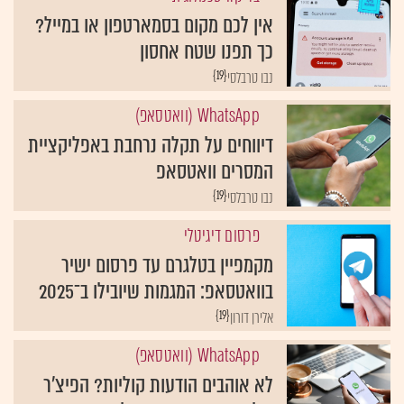
אין לכם מקום בסמארטפון או במייל?
כך תפנו שטח אחסון
{19}
נבו טרבלסי
WhatsApp (וואטסאפ)
דיווחים על תקלה נרחבת באפליקציית
המסרים וואטסאפ
{19}
נבו טרבלסי
פרסום דיגיטלי
מקמפיין בטלגרם עד פרסום ישיר
בוואטסאפ: המגמות שיובילו ב־2025
{19}
אלירן דורון
WhatsApp (וואטסאפ)
לא אוהבים הודעות קוליות? הפיצ'ר