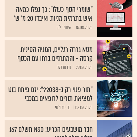
"שומרי הסף כשלו": כך נפלו כמאה
איש בתרמית מניות ואיבדו 20 מ' ש'
15.08.2025
איתמר לוין
מטא גררה רגליים, המניה הסינית
קרסה - והמתחזים ברחו עם הכסף
29.06.2025
נבו טרבלסי
"תור פנוי רק ב-2038?": יזם פיתח בוט
למציאת תורים לרופאים במכבי
08.06.2025
נבו טרבלסי
חבר מושבעים הכריע: NSO תשלם 167