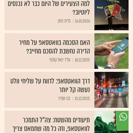
למה הצעירים של היום כבר לא נכנסים
ליוטיוב?
14.01.2026
גלית חתן
האם הסכמה בוואטסאפ על מחיר
הדירה נחשבת להסכם מחייב?
18.12.2025
עו"ד יגאל קולוף
דרך הוואטסאפ: לדווח על שליחי וולט
נעשה קל יותר
15.12.2025
נבו שפיר
תיעודים מהשטח: צה"ל התמכר
לוואטסאפ, וזה כל מה שחמאס צריך