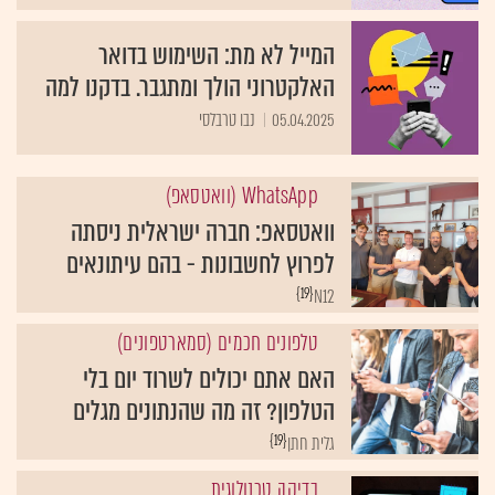
המייל לא מת: השימוש בדואר
האלקטרוני הולך ומתגבר. בדקנו למה
05.04.2025
נבו טרבלסי
WhatsApp (וואטסאפ)
וואטסאפ: חברה ישראלית ניסתה
לפרוץ לחשבונות - בהם עיתונאים
{19}
N12
טלפונים חכמים (סמארטפונים)
האם אתם יכולים לשרוד יום בלי
הטלפון? זה מה שהנתונים מגלים
{19}
גלית חתן
בדיקה טכנולוגית