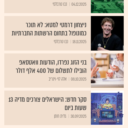
04.12.2025
נבו טרבלסי
ניצחון דרמטי למטא: לא תוכר
כמונופול בתחום הרשתות החברתיות
18.11.2025
נבו טרבלסי
בני הזוג נפרדו, הודעות וואטסאפ
הובילו לתשלום של 400 אלף דולר
08.10.2025
אלה לוי-וינריב
סקר חדש: הישראלים צורכים מדיה 13
שעות ביום
30.09.2025
גלית חתן