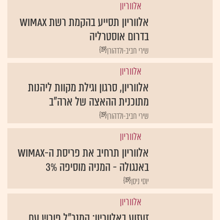
אלווריון
אלווריון תסייע בהקמת רשת WiMAX
בדרום אוסטרליה
{19}
שירי חביב-ולדהורן
אלווריון
אלווריון, סרגון וגילת מקוות ליהנות
מתוכנית ההאצה של ארה"ב
{19}
שירי חביב-ולדהורן
אלווריון
אלווריון תרחיב את פריסת ה-WiMAX
באנגולה - המניה מוסיפה 3%
{19}
יוסי ניסן
אלווריון
זעזוע באלווריון: המנכ"ל פורש עם