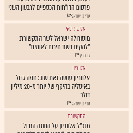
פרסום הדו"חות הכספיים לרבעון השני
{19}
עדי בן ישראל
אלישע ינאי
מוטורולה ישראל לשר התקשורת:
"להקים רשת חירום לאומית"
{19}
גד פרץ
אלווריון
אלווריון עושה זאת שוב: חוזה גדול
באיטליה בהיקף של יותר מ-20 מיליון
דולר
{19}
עדי בן ישראל
התקשורת
מנכ"ל אלווריון על החוזה הגדול