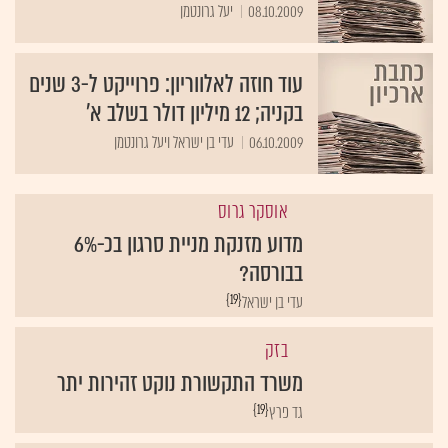
08.10.2009
יעל גרונטמן
עוד חוזה לאלווריון: פרוייקט ל-3 שנים
בקניה; 12 מיליון דולר בשלב א'
06.10.2009
עדי בן ישראל ויעל גרונטמן
אוסקר גרוס
מדוע מזנקת מניית סרגון בכ-6%
בבורסה?
{19}
עדי בן ישראל
בזק
משרד התקשורת נוקט זהירות יתר
{19}
גד פרץ