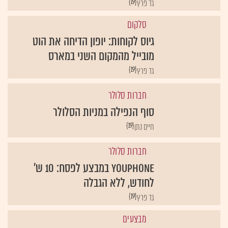
{19}
גד פרץ
סלקום
גיוס לקוחות: יופון הדיחה את הוט
מובייל מהמקום השני במארס
{19}
גד פרץ
חברות סלולר
סוף הנפילה במניות הסלולר
{19}
חיים נתן
חברות סלולר
YouPhone במבצע לפסח: 10 ש'
לחודש, ללא הגבלה
{19}
גד פרץ
מבצעים