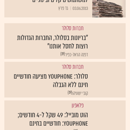
03.06.2013
גד פרץ
חברות סלולר
"בריונות בסלולר, החברות הגדולות
רוצות לחסל אותנו"
{19}
דפנה הראל-כפיר
חברות סלולר
סלולר: YouPhone מציעה חודשיים
חינם ללא הגבלה
{19}
קובי ישעיהו
פלאפון
הוט מובייל: 49 שקל ל-4 חודשים;
YouPhone: חודשיים בחינם