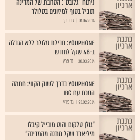
ניתוח "גלובס": הסחבת של המדינה
תוביל בסוף למיזוגים בסלולר
01.04.2014
גד פרץ
YouPhone: חבילת סלולר ללא הגבלה
ב-48 שקל לחודש
30.03.2014
גד פרץ
YouPhone בדרך לשוק הקווי: חתמה
הסכם עם IBC
23.02.2014
גד פרץ
"גולן טלקום והוט מובייל קיבלו
מיליארד שקל מתנה מהמדינה"