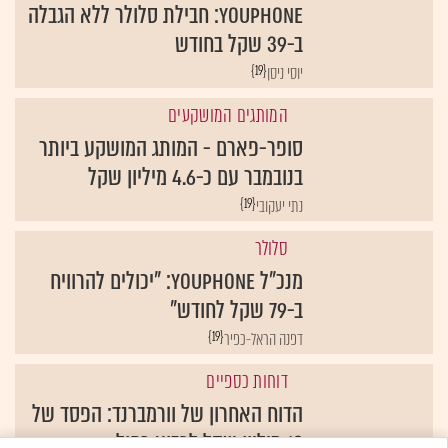
YouPhone: חבילת סלולר ללא הגבלה
ב-39 שקל בחודש
{19}
יוסי ניסן
המותגים המושקעים
סופר-פארם - המותג המושקע ביותר
בנובמבר עם כ-4.6 מיליון שקל
{19}
נתי יעקובי
סלולר
מנכ"ל YouPhone: "יכולים להרוויח
ב-79 שקל לחודש"
{19}
דפנה הראל-כפיר
דוחות כספיים
הדוח האחרון של וורמברנד: הפסד של
18 מיליון שקל לרבוע כחול