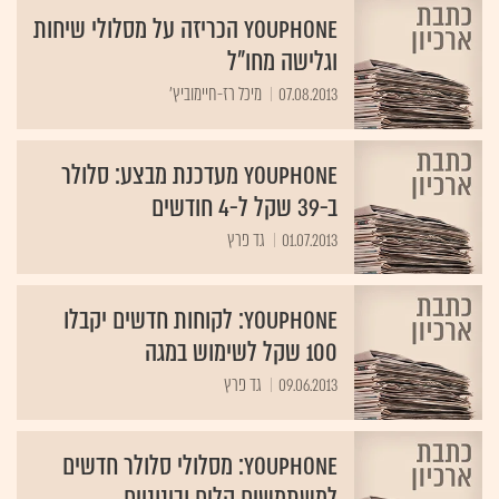
YouPhone הכריזה על מסלולי שיחות
וגלישה מחו"ל
07.08.2013
מיכל רז-חיימוביץ'
YouPhone מעדכנת מבצע: סלולר
ב-39 שקל ל-4 חודשים
01.07.2013
גד פרץ
YouPhone: לקוחות חדשים יקבלו
100 שקל לשימוש במגה
09.06.2013
גד פרץ
YouPhone: מסלולי סלולר חדשים
למשתמשים קלים ובינוניים