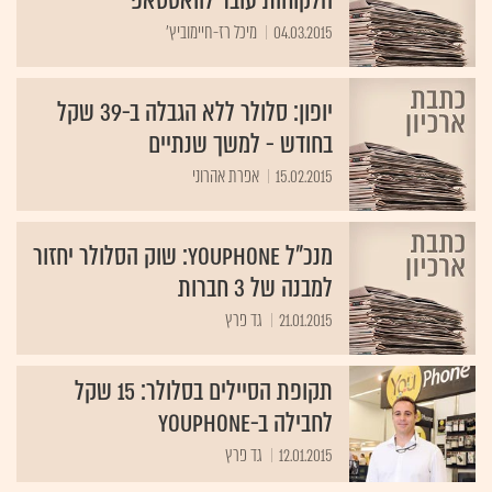
הלקוחות עובר לוואטסאפ
04.03.2015
מיכל רז-חיימוביץ'
יופון: סלולר ללא הגבלה ב-39 שקל
בחודש - למשך שנתיים
15.02.2015
אפרת אהרוני
מנכ"ל YouPhone: שוק הסלולר יחזור
למבנה של 3 חברות
21.01.2015
גד פרץ
תקופת הסיילים בסלולר: 15 שקל
לחבילה ב-YouPhone
12.01.2015
גד פרץ