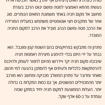
כוורת בעלת 9 תאים (לעיתים אף יותר), כאשר הכניסה אליה
נעשית מהתא האמצעי למטה ומשם ינווט הרכב בעזרת
מחשב אל מקום חניה באחד משמונת התאים הנותרים. סוג
אחר של מתקנים חצי אוטומטיים משתמש במעלית המורידה
את הרכב מטה ומשם הנהג מוביל את הרכב למקום החניה
המוגדר.
פתרון זה מתבקש בפרויקטים בהם השטח קטן ומוגבל. הוא
נבחר על ידי היזם בכדי להימנע מיצירת ראמפות חניה
שיבזבזו מקום חניה יקר ויידרשו מהיזם לחפור לעומק ולהיכנס
להרפתקאות כלכליות ולעיתים אף להסתכן בהגעה למי תהום.
מאחר ומדובר על פתרון המשלב מכניקה ומחשב הוא מורכב
יותר מהמכפילים הפשוטים, אך גם כמות התקלות בו גדולה
יותר. העלות הממוצעת למקום חניה יחיד במתקן שכזה
עומדת על כ-60 אלף שקל.