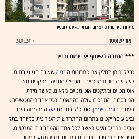
פיתרון חנייה מודרני / צילום: חברת יעז- יזמות ובנייה
אורי שוסטר
24.05.2017
*** הכתבה בשיתוף יעז יזמות ובנייה
ככלל, ניתן לחלק את פתרונות ה
חניה
שאינם חניוני בתים
לשלושה סוגים מרכזיים - מכפילי החניה, מתקנים חצי
אוטומטיים ומתקנים אוטומטיים מלאים, כאשר מידת
המורכבות והתחכום עולה בהתאמה בכל אחד מהמכשירים.
בעזרת
תומר רייפמן
, סמנכ"ל בחברת
יעז
המתמחה בייזום
וביצוע פרויקטים בתחום ההתחדשות העירונית במיוחד בתל
אביב, נרחיב מעט באשר לכל אחד מהפתרונות המרכזיים,
נכיר את העדפות הצרכנים בתחום, ונבין מדוע בניגוד