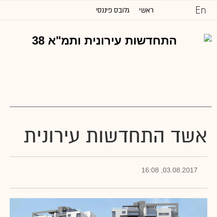
ראשי
גלובס פיננסי
כל הכותרות
שוק ההון והשקעות
נדל''ן ותשתיות
משפט
טכנולוגיה
גלובלי
ניהול וקריירה
דעות
אשד התחדשות עירונית
שיווק ופרסום
מגזין G
תרבות
וול סטריט ג'ורנל
03.08.2017, 16:08