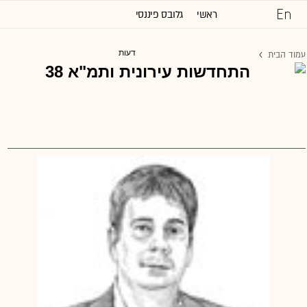
ראשי
גלובס פיננסי
כל הכותרות
דעות
עמוד הבית
שוק ההון והשקעות
נדל''ן ותשתיות
משפט
טכנולוגיה
גלובלי
ניהול וקריירה
דעות
שיווק ופרסום
מגזין G
תרבות
וול סטריט ג'ורנל