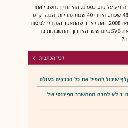
ום רביעי, כשסיליקון ואלי בנק (SVB) הודיע על גיוס כספים, הוא עדיין נחשב לאחד
הבנקים המוערכים בארה"ב. אבל תוך 48 שעות, ואחרי 40 שנות פעילות, הבנק קרס
במה שמסתמן כנפילה הגדולה ביותר מאז 2008. זאת לאחר שהתאגיד הפדרלי לביטוח
פיקדונות (FDIC) בארצות הברית סגר את SVB ביום שישי האחרון, והחשבונות בו
ה?
לכל הכתבות
לף שיכול להפיל את כל הבנקים בעולם
לקחים שארה"ב לא למדה מהמשבר הפיננסי של