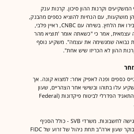
המשקיעים וקרנות ההון סיכון. קרנות ענק
ן מושקעות, עם הנחיות להוציא כספים מהבנק,
והפרסומים ברשתות החברתיות רק הגבירו את הלחץ. בשיחה עם CNBC, ראיין פלבי,
ל קרן השקעה עצמאית, אמר כי "כשאתה אומר 'תוציא מהר
ת נבואה שמגשימה את עצמה". משקיע נוסף
רנות ההון לא הכריזו שיש אחת".
מחר
גייס כספים ופנה לאפיק אחר: למצוא קונה. אך
שקיע עלו בתוהו ובשישי אחר הצהריים, שעון
ישראל, הולאם SVB באמצעות FIDC, התאגיד הפדרלי לביטוח פיקדונות (Federal
FIDC הקפיא למשך סוף השבוע את הגישה לחשבונות. משרדי SVB - כולל הסניף
בהרצליה - צפויים להיפתח מחר (ב') בבוקר שעון ארה"ב תחת ניהול של זרוע של FIDC