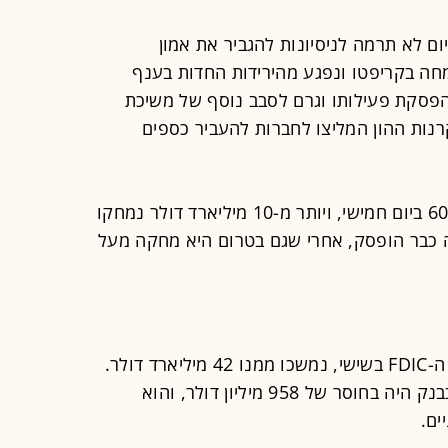
ם לא תרמה לניסיונות להגביר את אמון
חה בקריפטו ונפגע מהירידות החדות בענף
וגרם לסבב נוסף של משיכת
ד המשקיעים של SVB, כשקרנות ההון המליצו לחברות להעביר כספים
במקביל, מניית SVB קרסה ביותר מ-60% ביום חמישי, ויותר מ-10 מיליארד דולר נמחקו
ה כבר הופסק, אחרי שגם בטרום היא מחקה מעל
על פי דיווחים, עד נעילת הבנק על ידי ה-FDIC בשישי, נמשכו ממנו 42 מיליארד דולר.
עד סוף אותו יום מסחר, מאזן המזומן בבנק היה בחוסר של 958 מיליון דולר, והוא
ים.