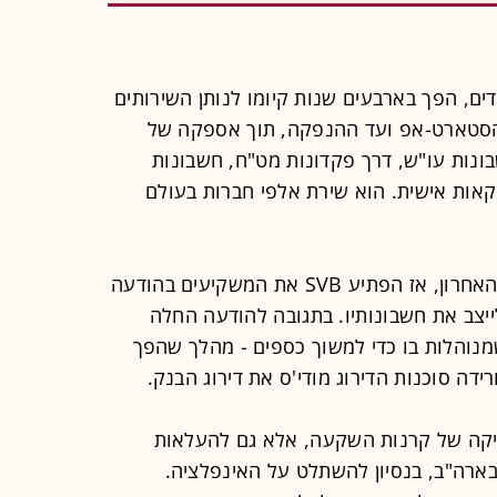
 ואלי בנק, שמעסיק 6,500 עובדים, הפך בארבעים שנות קיומו לנותן השירותים
הסטארט-אפ ועד ההנפקה, תוך אספקה של
בונות עו"ש, דרך פקדונות מט"ח, חשבונות
קאות אישית. הוא שירת אלפי חברות בעולם
תהליך נפילתו המהיר החל ביום רביעי האחרון, אז הפתיע SVB את המשקיעים בהודעה
רד דולר כדי לייצב את חשבונותיו. בתגובה להודעה החלה
והלות בו כדי למשוך כספים - מהלך שהפך
רידה סוכנות הדירוג מודי'ס את דירוג הבנק.
יקה של קרנות השקעה, אלא גם להעלאות
בארה"ב, בנסיון להשתלט על האינפלציה.