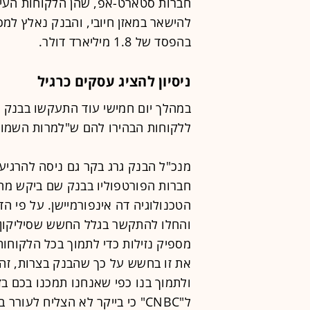
חברות סטארט-אפ, שהן הלקוחות העיק
להישאר במאזן חיובי, והבנק נאלץ למ
בהפסד של 1.8 מיליארד דולר.
ניסיון להציג עסקים כרגיל
במהלך יום חמישי עוד התעקשו בבנק ש
ללקוחות הבהירו להם ש"למרות השמוע
מנכ"ל הבנק גרג בקר גם ניסה להרגיע
חברות הפורטפוליו בבנק שם ביקש מהן
הטכנולוגיה דה אינפורמיישן. על פי הד
והחלו להתקשר בגלל החשש שסיליקון ו
מספיק נזילות כדי לתמוך בכל הלקוחות 
את זו בחשש על כך שהבנק בצרות, זה 
ולתמוך בנו כפי שאנחנו תמכנו בכם ב
ל"CNBC" כי בייקר לא הצליח לעורר בהם ביטחון רב כשביקש "להישאר רגועים".