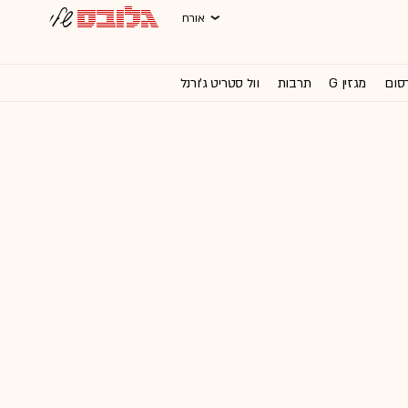
אורח
רסום
מגזין G
תרבות
וול סטריט ג'ורנל